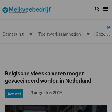
Spring
Door
Spring
Spring
naar
naar
naar
naar
Zoeken...
Zoek
Melkveebedrijf.nl
de
de
de
de
hoofdnavigatie
hoofd
eerste
voettekst
inhoud
sidebar
Bemesting
Teeltwerkzaamheden
Gezond
Belgische vleeskalveren mogen
gevaccineerd worden in Nederland
3 augustus 2015
Actueel