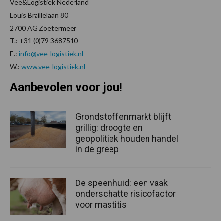
Vee&Logistiek Nederland
Louis Braillelaan 80
2700 AG Zoetermeer
T.: +31 (0)79 3687510
E.:
info@vee-logistiek.nl
W.:
www.vee-logistiek.nl
Aanbevolen voor jou!
Grondstoffenmarkt blijft
grillig: droogte en
geopolitiek houden handel
in de greep
De speenhuid: een vaak
onderschatte risicofactor
voor mastitis