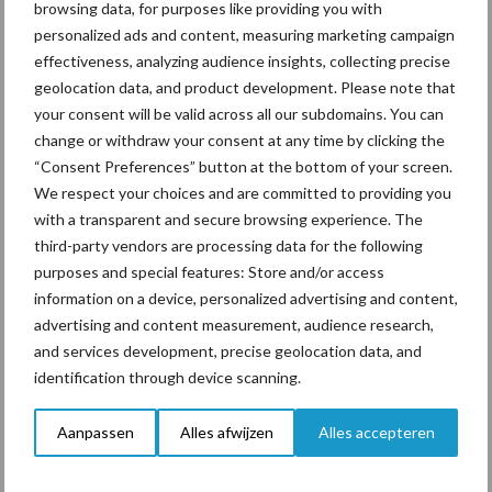
browsing data, for purposes like providing you with
personalized ads and content, measuring marketing campaign
effectiveness, analyzing audience insights, collecting precise
Toon meer
geolocation data, and product development. Please note that
your consent will be valid across all our subdomains. You can
change or withdraw your consent at any time by clicking the
Primaire
“Consent Preferences” button at the bottom of your screen.
Recent nieuws
Partner nieuws
We respect your choices and are committed to providing you
Sidebar
with a transparent and secure browsing experience. The
7 aug
Grondstoffenmarkt blijft grillig:
third-party vendors are processing data for the following
droogte en geopolitiek houden
purposes and special features: Store and/or access
handel in de greep
information on a device, personalized advertising and content,
advertising and content measurement, audience research,
7 aug
De speenhuid: een vaak
and services development, precise geolocation data, and
onderschatte risicofactor voor
identification through device scanning.
mastitis
Aanpassen
Alles afwijzen
Alles accepteren
6 aug
ForFarmers ziet volume en
marktaandeel groeien in krimpende