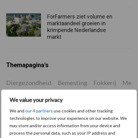
ForFarmers ziet volume en
marktaandeel groeien in
krimpende Nederlandse
markt
Themapagina's
Diergezondheid
Bemesting
Fokkerij
Melkv
We value your privacy
We and
our 4 partners
use cookies and other tracking
technologies to improve your experience on our website. We
Mastitis
Hittestress
may store and/or access information from your device and
process the personal data, such as your IP address and