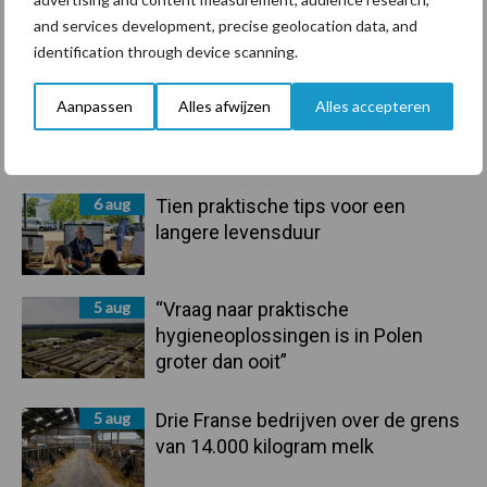
Primaire
and services development, precise geolocation data, and
Recent nieuws
Partner nieuws
identification through device scanning.
Sidebar
6 aug
ForFarmers ziet volume en
Aanpassen
Alles afwijzen
Alles accepteren
marktaandeel groeien in krimpende
Nederlandse markt
6 aug
Tien praktische tips voor een
langere levensduur
5 aug
“Vraag naar praktische
hygieneoplossingen is in Polen
groter dan ooit”
5 aug
Drie Franse bedrijven over de grens
van 14.000 kilogram melk