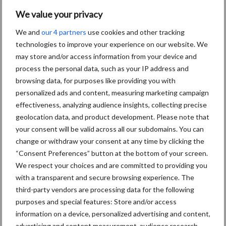
We value your privacy
We and
our 4 partners
use cookies and other tracking
Themapagina's
technologies to improve your experience on our website. We
may store and/or access information from your device and
Diergezondheid
Bemesting
Fokkerij
Melkv
process the personal data, such as your IP address and
browsing data, for purposes like providing you with
personalized ads and content, measuring marketing campaign
effectiveness, analyzing audience insights, collecting precise
geolocation data, and product development. Please note that
Mastitis
Hittestress
your consent will be valid across all our subdomains. You can
change or withdraw your consent at any time by clicking the
“Consent Preferences” button at the bottom of your screen.
We respect your choices and are committed to providing you
with a transparent and secure browsing experience. The
third-party vendors are processing data for the following
Toon meer
purposes and special features: Store and/or access
information on a device, personalized advertising and content,
advertising and content measurement, audience research,