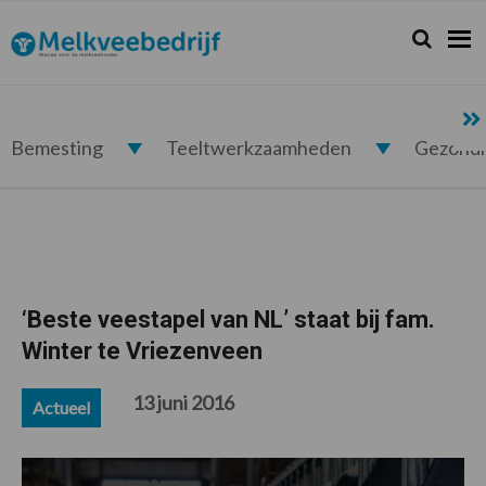
Spring
Door
Spring
Spring
naar
naar
naar
naar
Zoeken...
Zoek
Melkveebedrijf.nl
de
de
de
de
hoofdnavigatie
hoofd
eerste
voettekst
inhoud
sidebar
Bemesting
Teeltwerkzaamheden
Gezond
‘Beste veestapel van NL’ staat bij fam.
Winter te Vriezenveen
13 juni 2016
Actueel