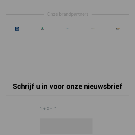
Footer
Onze brandpartners
Schrijf u in voor onze nieuwsbrief
1 + 0 =
*