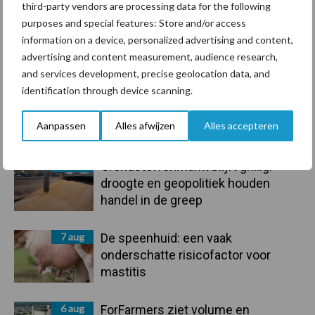
third-party vendors are processing data for the following
purposes and special features: Store and/or access
information on a device, personalized advertising and content,
advertising and content measurement, audience research,
Toon meer
and services development, precise geolocation data, and
identification through device scanning.
Primaire
Recent nieuws
Partner nieuws
Aanpassen
Alles afwijzen
Alles accepteren
Sidebar
7 aug
Grondstoffenmarkt blijft grillig:
droogte en geopolitiek houden
handel in de greep
7 aug
De speenhuid: een vaak
onderschatte risicofactor voor
mastitis
6 aug
ForFarmers ziet volume en