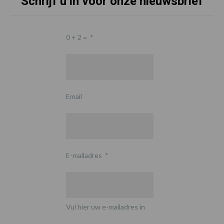
Schrijf u in voor onze nieuwsbrief
0 + 2 =
*
Email
E-mailadres
*
Vul hier uw e-mailadres in