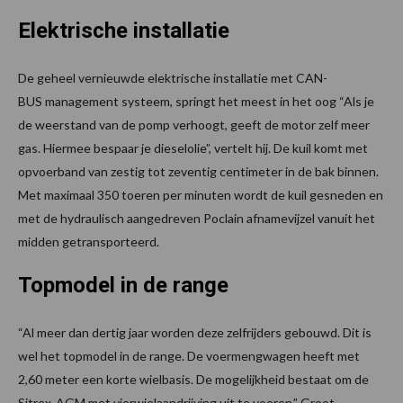
Elektrische installatie
De geheel vernieuwde elektrische installatie met CAN-
BUS management systeem, springt het meest in het oog “Als je
de weerstand van de pomp verhoogt, geeft de motor zelf meer
gas. Hiermee bespaar je dieselolie”, vertelt hij. De kuil komt met
opvoerband van zestig tot zeventig centimeter in de bak binnen.
Met maximaal 350 toeren per minuten wordt de kuil gesneden en
met de hydraulisch aangedreven Poclain afnamevijzel vanuit het
midden getransporteerd.
Topmodel in de range
“Al meer dan dertig jaar worden deze zelfrijders gebouwd. Dit is
wel het topmodel in de range. De voermengwagen heeft met
2,60 meter een korte wielbasis. De mogelijkheid bestaat om de
Sitrex-AGM met vierwielaandrijving uit te voeren.” Groot