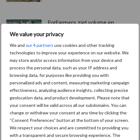
ForFarmers ziet volume en
marktaandeel groeien in
We value your privacy
krimpende Nederlandse
markt
We and
our 4 partners
use cookies and other tracking
technologies to improve your experience on our website. We
may store and/or access information from your device and
process the personal data, such as your IP address and
Themapagina's
browsing data, for purposes like providing you with
personalized ads and content, measuring marketing campaign
Diergezondheid
Bemesting
Fokkerij
Melkv
effectiveness, analyzing audience insights, collecting precise
geolocation data, and product development. Please note that
your consent will be valid across all our subdomains. You can
change or withdraw your consent at any time by clicking the
“Consent Preferences” button at the bottom of your screen.
Mastitis
Hittestress
We respect your choices and are committed to providing you
with a transparent and secure browsing experience. The