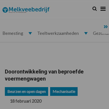
Spring
Door
Spring
Spring
naar
naar
naar
naar
Zoeken...
Zoek
Melkveebedrijf.nl
de
de
de
de
hoofdnavigatie
hoofd
eerste
voettekst
inhoud
sidebar
Bemesting
Teeltwerkzaamheden
Gezond
Doorontwikkeling van beproefde
voermengwagen
Beurzen en open dagen
Mechanisatie
18 februari 2020