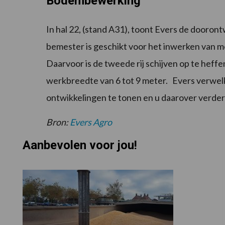
Bodembewerking
In hal 22, (stand A31), toont Evers de dooro
bemester is geschikt voor het inwerken van me
Daarvoor is de tweede rij schijven op te heff
werkbreedte van 6 tot 9 meter. Evers verwel
ontwikkelingen te tonen en u daarover verder
Bron:
Evers Agro
Aanbevolen voor jou!