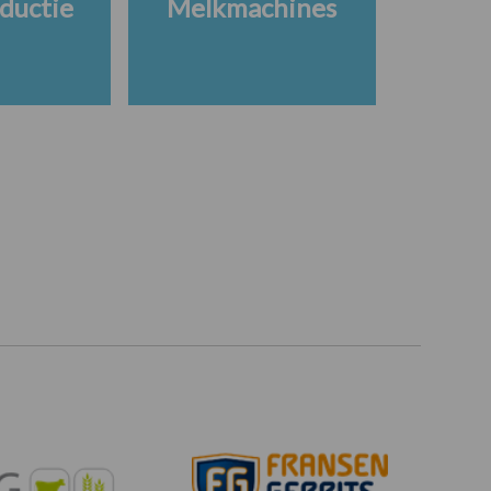
ductie
Melkmachines