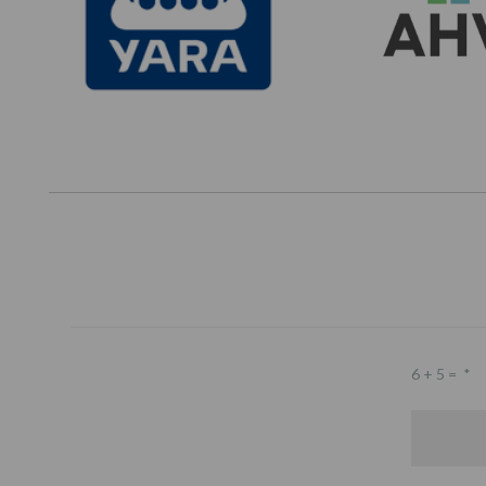
6 + 5 =
*