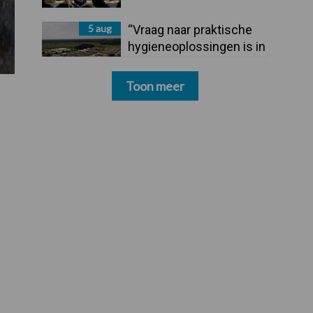
5 aug
“Vraag naar praktische
hygieneoplossingen is in
Polen groter dan ooit”
Toon meer