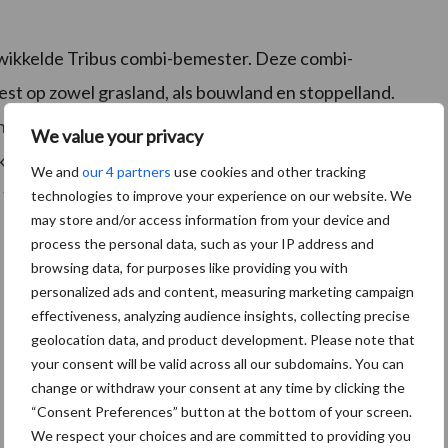
ntwikkelde Tribus combi-bemester. Deze combi-
st op zowel grasland, als bouwland en stoppelland.
en. De combibemester is verkrijgbaar met een
We value your privacy
komt u graag op de Agritechnica om u de nieuwste
We and
our 4 partners
use cookies and other tracking
 te informeren.
technologies to improve your experience on our website. We
may store and/or access information from your device and
process the personal data, such as your IP address and
browsing data, for purposes like providing you with
personalized ads and content, measuring marketing campaign
effectiveness, analyzing audience insights, collecting precise
geolocation data, and product development. Please note that
your consent will be valid across all our subdomains. You can
change or withdraw your consent at any time by clicking the
“Consent Preferences” button at the bottom of your screen.
We respect your choices and are committed to providing you