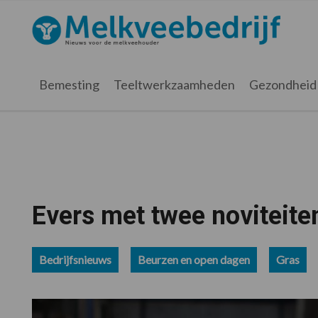
Spring
Door
Spring
Spring
naar
naar
naar
naar
Melkveebedrijf.nl
de
de
de
de
hoofdnavigatie
hoofd
eerste
voettekst
inhoud
sidebar
Bemesting
Teeltwerkzaamheden
Gezondheid
Evers met twee noviteite
Bedrijfsnieuws
Beurzen en open dagen
Gras