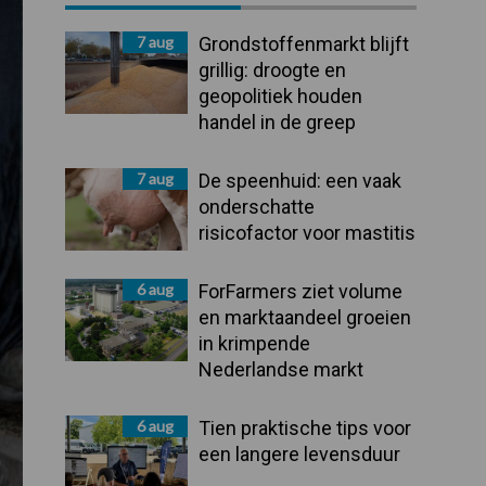
Sidebar
7 aug
Grondstoffenmarkt blijft
grillig: droogte en
geopolitiek houden
handel in de greep
7 aug
De speenhuid: een vaak
onderschatte
risicofactor voor mastitis
6 aug
ForFarmers ziet volume
en marktaandeel groeien
in krimpende
Nederlandse markt
6 aug
Tien praktische tips voor
een langere levensduur