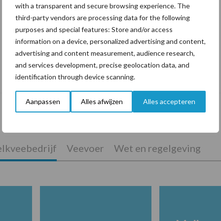
with a transparent and secure browsing experience. The
third-party vendors are processing data for the following
purposes and special features: Store and/or access
information on a device, personalized advertising and content,
advertising and content measurement, audience research,
De speenhuid: een vaak onderschatte
and services development, precise geolocation data, and
risicofactor voor mastitis
identification through device scanning.
Aanpassen
Alles afwijzen
Alles accepteren
lkveebedrijf
Veevoer
Wet en regelgeving