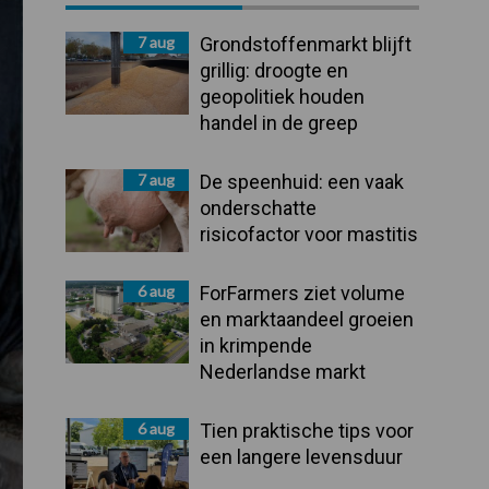
Sidebar
7 aug
Grondstoffenmarkt blijft
grillig: droogte en
geopolitiek houden
handel in de greep
7 aug
De speenhuid: een vaak
onderschatte
risicofactor voor mastitis
6 aug
ForFarmers ziet volume
en marktaandeel groeien
in krimpende
Nederlandse markt
6 aug
Tien praktische tips voor
een langere levensduur