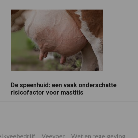
De speenhuid: een vaak onderschatte
risicofactor voor mastitis
lkveebedrijf
Veevoer
Wet en regelgeving