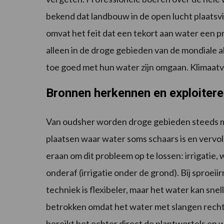
bekend dat landbouw in de open lucht plaatsvin
omvat het feit dat een tekort aan water een 
alleen in de droge gebieden van de mondiale a
toe goed met hun water zijn omgaan. Klimaatv
Bronnen herkennen en exploiter
Van oudsher worden droge gebieden steeds m
plaatsen waar water soms schaars is en vervo
eraan om dit probleem op te lossen: irrigatie, 
onderaf (irrigatie onder de grond). Bij sproe
techniek is flexibeler, maar het water kan sne
betrokken omdat het water met slangen recht
bereikt het echter direct de plantwortels en w