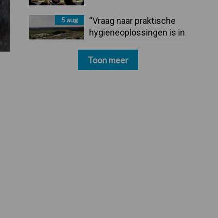
5 aug
“Vraag naar praktische
hygieneoplossingen is in
Polen groter dan ooit”
Toon meer