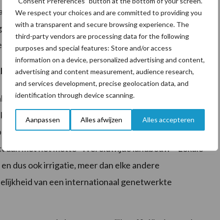
“Consent Preferences” button at the bottom of your screen.
age geschiktheid", terwijl restwater uit
We respect your choices and are committed to providing you
with a transparent and secure browsing experience. The
 geschikt" is. Junghans beschouwt alleen
third-party vendors are processing data for the following
chikt". De "bron" is cruciaal.
purposes and special features: Store and/or access
information on a device, personalized advertising and content,
an patentrecept
advertising and content measurement, audience research,
and services development, precise geolocation data, and
identification through device scanning.
ers" nodig zijn op de verschillende
k dat er geen patentrecepten zijn voor irrigatie – elke
Aanpassen
Alles afwijzen
Alles accepteren
ectieve situatie. Het hoofdonderwerp van
 aan met het motto "Wereldwijde landbouw – Lokale
en dus ook irrigatie, meer dan elke andere
elijkheid van een internationaal genetwerkte