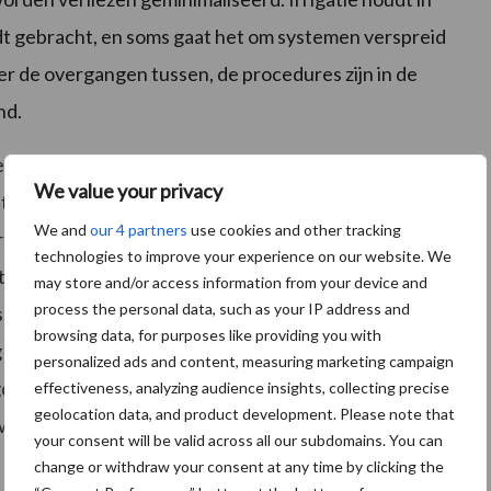
dt gebracht, en soms gaat het om systemen verspreid
ver de overgangen tussen, de procedures zijn in de
nd.
n voorzien, moet eerst worden onderzocht of dit
We value your privacy
riviaal klinkt, is het allesbehalve zo. Op de recente
We and
our 4 partners
use cookies and other tracking
rteerde Jürgen Kleber van de Universiteit van
technologies to improve your experience on our website. We
tervijver-systemen in Noord-Namibië om de
may store and/or access information from your device and
process the personal data, such as your IP address and
n te vergroten". In droge gebieden legt irrigatie de
browsing data, for purposes like providing you with
g wordt in Duitsland gesteld, zoals Veikko Junghans
personalized ads and content, measuring marketing campaign
egde. Als wetenschapper aan de Humboldt-universiteit
effectiveness, analyzing audience insights, collecting precise
geolocation data, and product development. Please note that
an "welke middelen kunnen worden gebruikt voor
your consent will be valid across all our subdomains. You can
change or withdraw your consent at any time by clicking the