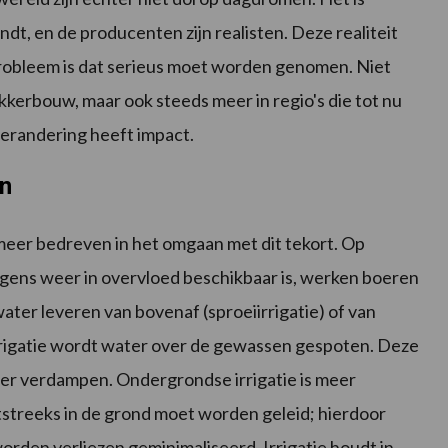
dt, en de producenten zijn realisten. Deze realiteit
probleem is dat serieus moet worden genomen. Niet
kkerbouw, maar ook steeds meer in regio's die tot nu
erandering heeft impact.
en
eer bedreven in het omgaan met dit tekort. Op
lgens weer in overvloed beschikbaar is, werken boeren
water leveren van bovenaf (sproeiirrigatie) of van
iirrigatie wordt water over de gewassen gespoten. Deze
ller verdampen. Ondergrondse irrigatie is meer
streeks in de grond moet worden geleid; hierdoor
orden verliezen geminimaliseerd. Irrigatie houdt in