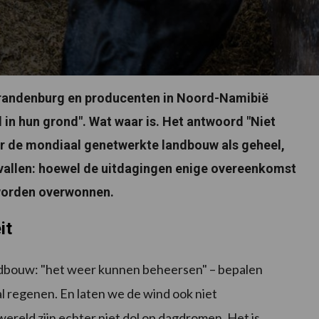
Brandenburg en producenten in Noord-Namibië
in hun grond". Wat waar is. Het antwoord "Niet
or de mondiaal genetwerkte landbouw als geheel,
gevallen: hoewel de uitdagingen enige overeenkomst
 worden overwonnen.
it
andbouw: "het weer kunnen beheersen" – bepalen
l regenen. En laten we de wind ook niet
ereld zijn echter niet dol op dagdromen. Het is