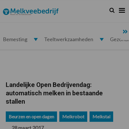
Spring
Door
Spring
Spring
naar
naar
naar
naar
Zoeken...
Zoek
Melkveebedrijf.nl
de
de
de
de
hoofdnavigatie
hoofd
eerste
voettekst
inhoud
sidebar
Bemesting
Teeltwerkzaamheden
Gezond
Landelijke Open Bedrijvendag:
automatisch melken in bestaande
stallen
Beurzen en open dagen
Melkrobot
Melkstal
28 maart 2017