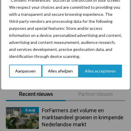
“Consent Preferences” button at the bottom of your screen.
We respect your choices and are committed to providing you
with a transparent and secure browsing experience. The
third-party vendors are processing data for the following
Mastitis
Hittestress
purposes and special features: Store and/or access
information on a device, personalized advertising and content,
advertising and content measurement, audience research,
and services development, precise geolocation data, and
identification through device scanning.
Toon meer
Aanpassen
Alles afwijzen
Alles accepteren
Primaire
Recent nieuws
Partner nieuws
Sidebar
6 aug
ForFarmers ziet volume en
marktaandeel groeien in krimpende
Nederlandse markt