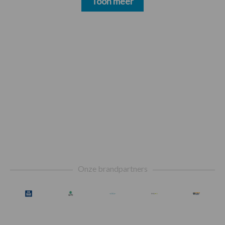
Toon meer
Footer
Onze brandpartners