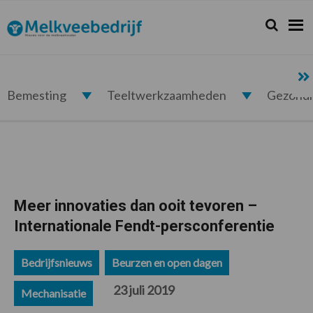
Spring
Door
Spring
Spring
naar
naar
naar
naar
Zoeken...
Zoek
Melkveebedrijf.nl
de
de
de
de
hoofdnavigatie
hoofd
eerste
voettekst
inhoud
sidebar
Bemesting
Teeltwerkzaamheden
Gezond
Meer innovaties dan ooit tevoren –
Internationale Fendt-persconferentie
Bedrijfsnieuws
Beurzen en open dagen
23 juli 2019
Mechanisatie