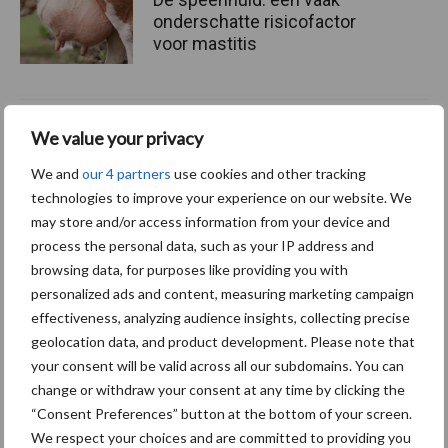
onderschatte risicofactor
voor mastitis
ForFarmers ziet volume en
We value your privacy
marktaandeel groeien in
krimpende Nederlandse
We and
our 4 partners
use cookies and other tracking
markt
technologies to improve your experience on our website. We
may store and/or access information from your device and
process the personal data, such as your IP address and
browsing data, for purposes like providing you with
Themapagina's
personalized ads and content, measuring marketing campaign
effectiveness, analyzing audience insights, collecting precise
geolocation data, and product development. Please note that
Diergezondheid
Bemesting
Fokkerij
Melkv
your consent will be valid across all our subdomains. You can
change or withdraw your consent at any time by clicking the
“Consent Preferences” button at the bottom of your screen.
We respect your choices and are committed to providing you