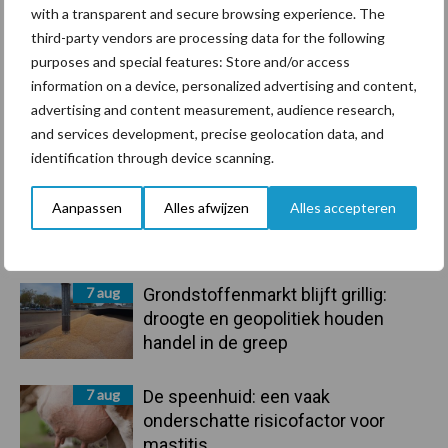
Ligbox &
with a transparent and secure browsing experience. The
Bedrijfsnieuws
Voerhekken
third-party vendors are processing data for the following
purposes and special features: Store and/or access
information on a device, personalized advertising and content,
advertising and content measurement, audience research,
and services development, precise geolocation data, and
Toon meer
identification through device scanning.
Aanpassen
Alles afwijzen
Alles accepteren
Primaire
Recent nieuws
Partner nieuws
Sidebar
7 aug
Grondstoffenmarkt blijft grillig:
droogte en geopolitiek houden
handel in de greep
7 aug
De speenhuid: een vaak
onderschatte risicofactor voor
mastitis