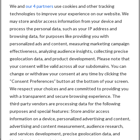
We and
our 4 partners
use cookies and other tracking
technologies to improve your experience on our website. We
may store and/or access information from your device and
process the personal data, such as your IP address and
browsing data, for purposes like providing you with
personalized ads and content, measuring marketing campaign
effectiveness, analyzing audience insights, collecting precise
geolocation data, and product development. Please note that
your consent will be valid across all our subdomains. You can
change or withdraw your consent at any time by clicking the
“Consent Preferences” button at the bottom of your screen.
De speenhuid: een vaak onderschatte
We respect your choices and are committed to providing you
risicofactor voor mastitis
with a transparent and secure browsing experience. The
third-party vendors are processing data for the following
purposes and special features: Store and/or access
information on a device, personalized advertising and content,
advertising and content measurement, audience research,
and services development, precise geolocation data, and
lkveebedrijf
Veevoer
Wet en regelgeving