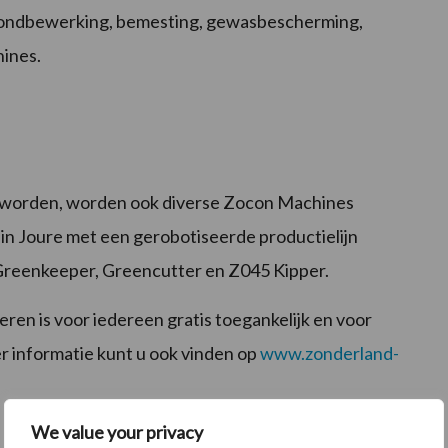
grondbewerking, bemesting, gewasbescherming,
ines.
 worden, worden ook diverse Zocon Machines
in Joure met een gerobotiseerde productielijn
Greenkeeper, Greencutter en Z045 Kipper.
n is voor iedereen gratis toegankelijk en voor
 informatie kunt u ook vinden op
www.zonderland-
We value your privacy