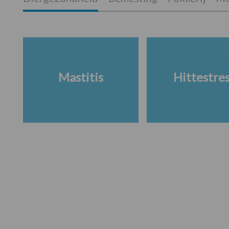
Mastitis
Hittestre
Footer