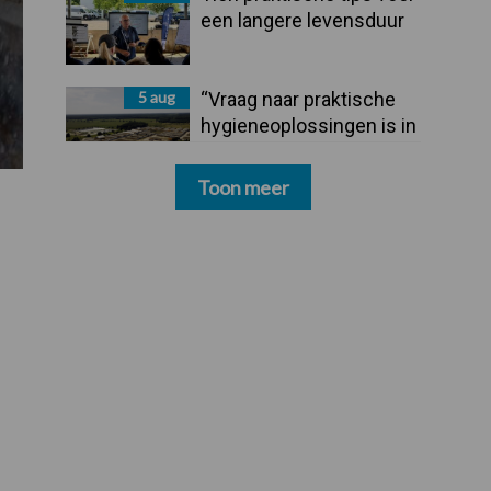
een langere levensduur
5 aug
“Vraag naar praktische
hygieneoplossingen is in
Polen groter dan ooit”
Toon meer