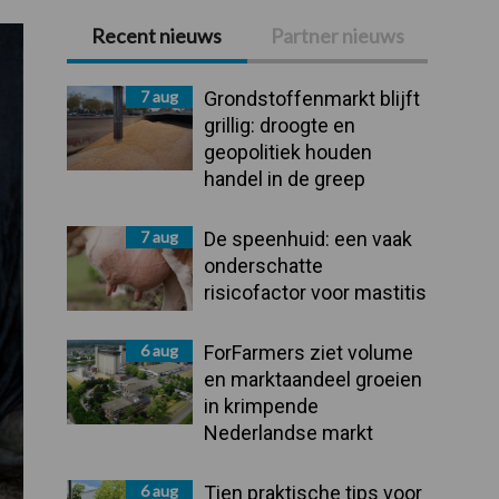
Recent nieuws
Partner nieuws
Primaire
Sidebar
7 aug
Grondstoffenmarkt blijft
grillig: droogte en
geopolitiek houden
handel in de greep
7 aug
De speenhuid: een vaak
onderschatte
risicofactor voor mastitis
6 aug
ForFarmers ziet volume
en marktaandeel groeien
in krimpende
Nederlandse markt
6 aug
Tien praktische tips voor