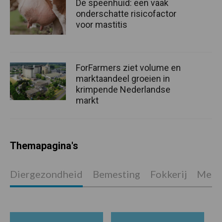
De speenhuid: een vaak
onderschatte risicofactor
voor mastitis
ForFarmers ziet volume en
marktaandeel groeien in
krimpende Nederlandse
markt
Themapagina's
Diergezondheid
Bemesting
Fokkerij
Melkv