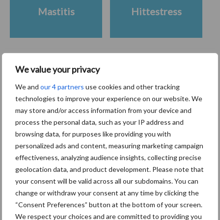
Mastitis
Hittestress
We value your privacy
Toon meer
We and
our 4 partners
use cookies and other tracking
technologies to improve your experience on our website. We
may store and/or access information from your device and
Primaire
Recent nieuws
Partner nieuws
process the personal data, such as your IP address and
Sidebar
browsing data, for purposes like providing you with
personalized ads and content, measuring marketing campaign
7 aug
Grondstoffenmarkt blijft grillig:
effectiveness, analyzing audience insights, collecting precise
droogte en geopolitiek houden
geolocation data, and product development. Please note that
handel in de greep
your consent will be valid across all our subdomains. You can
change or withdraw your consent at any time by clicking the
7 aug
De speenhuid: een vaak
“Consent Preferences” button at the bottom of your screen.
onderschatte risicofactor voor
We respect your choices and are committed to providing you