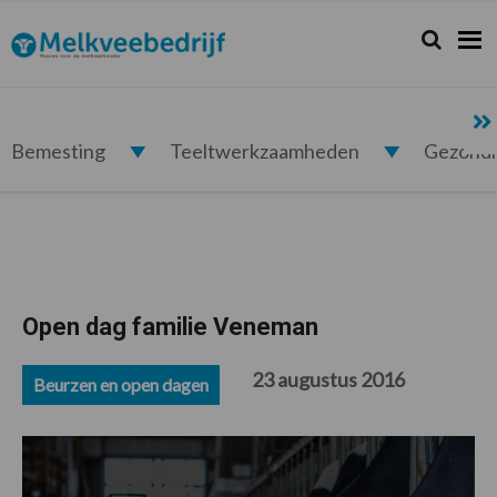
Spring
Door
Spring
Spring
naar
naar
naar
naar
Zoeken...
Zoek
Melkveebedrijf.nl
de
de
de
de
hoofdnavigatie
hoofd
eerste
voettekst
inhoud
sidebar
Bemesting
Teeltwerkzaamheden
Gezond
Open dag familie Veneman
23 augustus 2016
Beurzen en open dagen