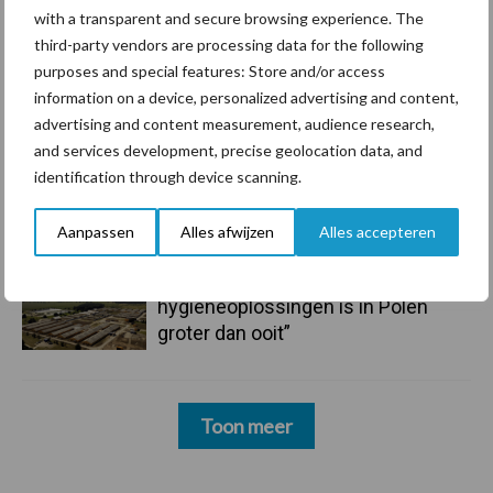
mastitis
with a transparent and secure browsing experience. The
third-party vendors are processing data for the following
6 aug
ForFarmers ziet volume en
purposes and special features: Store and/or access
marktaandeel groeien in krimpende
information on a device, personalized advertising and content,
Nederlandse markt
advertising and content measurement, audience research,
and services development, precise geolocation data, and
6 aug
Tien praktische tips voor een
identification through device scanning.
langere levensduur
Aanpassen
Alles afwijzen
Alles accepteren
5 aug
“Vraag naar praktische
hygieneoplossingen is in Polen
groter dan ooit”
Toon meer