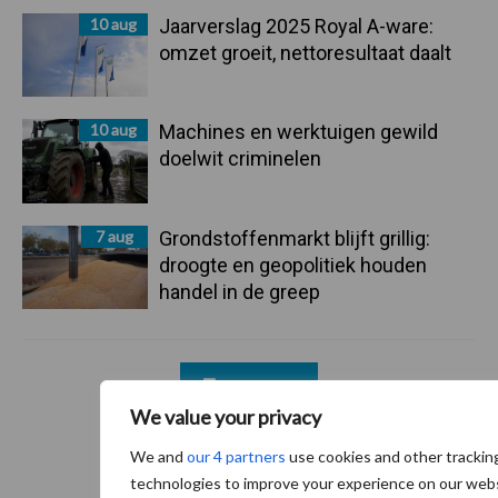
10 aug
Jaarverslag 2025 Royal A-ware:
omzet groeit, nettoresultaat daalt
10 aug
Machines en werktuigen gewild
doelwit criminelen
7 aug
Grondstoffenmarkt blijft grillig:
droogte en geopolitiek houden
handel in de greep
Toon meer
We value your privacy
We and
our 4 partners
use cookies and other trackin
technologies to improve your experience on our web