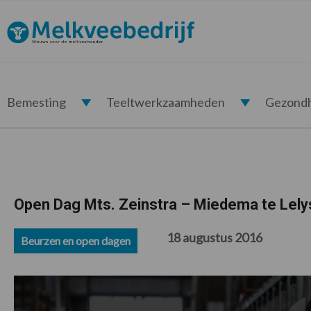
Spring
Door
Spring
Spring
naar
naar
naar
naar
Melkveebedrijf.nl
de
de
de
de
hoofdnavigatie
hoofd
eerste
voettekst
inhoud
sidebar
Bemesting
Teeltwerkzaamheden
Gezond
Open Dag Mts. Zeinstra – Miedema te Lely
18 augustus 2016
Beurzen en open dagen