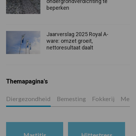
ondergrondverdichting te
beperken
Jaarverslag 2025 Royal A-
ware: omzet groeit,
nettoresultaat daalt
Themapagina's
Diergezondheid
Bemesting
Fokkerij
Melkv
Mastitis
Hittestress