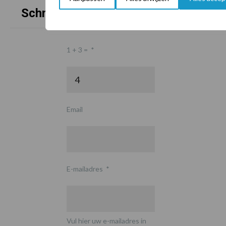
Schrijf u in voor onze nieuwsbrief
1 + 3 =
*
Email
E-mailadres
*
Vul hier uw e-mailadres in