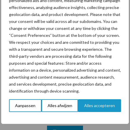
personalized ads and content, measuring marketing campaign
marktaandeel groeien in
effectiveness, analyzing audience insights, collecting precise
krimpende Nederlandse
geolocation data, and product development. Please note that
markt
your consent will be valid across all our subdomains. You can
change or withdraw your consent at any time by clicking the
“Consent Preferences” button at the bottom of your screen.
We respect your choices and are committed to providing you
Themapagina's
with a transparent and secure browsing experience. The
third-party vendors are processing data for the following
Diergezondheid
Bemesting
Fokkerij
Melkv
purposes and special features: Store and/or access
information on a device, personalized advertising and content,
advertising and content measurement, audience research,
and services development, precise geolocation data, and
identification through device scanning.
Mastitis
Hittestress
Aanpassen
Alles afwijzen
Alles accepteren