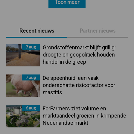
Toon meer
Primaire
Recent nieuws
Partner nieuws
Sidebar
7 aug
Grondstoffenmarkt blijft grillig:
droogte en geopolitiek houden
handel in de greep
7 aug
De speenhuid: een vaak
onderschatte risicofactor voor
mastitis
6 aug
ForFarmers ziet volume en
marktaandeel groeien in krimpende
Nederlandse markt