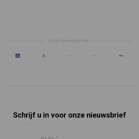
Footer
Onze brandpartners
Schrijf u in voor onze nieuwsbrief
6 + 6 =
*