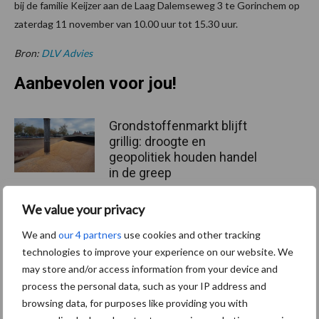
bij de familie Keijzer aan de Laag Dalemseweg 3 te Gorinchem op
zaterdag 11 november van 10.00 uur tot 15.30 uur.
Bron:
DLV Advies
Aanbevolen voor jou!
Grondstoffenmarkt blijft
grillig: droogte en
geopolitiek houden handel
in de greep
We value your privacy
De speenhuid: een vaak
We and
our 4 partners
use cookies and other tracking
onderschatte risicofactor
voor mastitis
technologies to improve your experience on our website. We
may store and/or access information from your device and
process the personal data, such as your IP address and
browsing data, for purposes like providing you with
ForFarmers ziet volume en