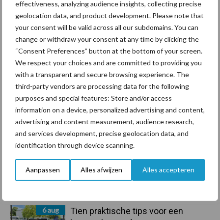
effectiveness, analyzing audience insights, collecting precise
geolocation data, and product development. Please note that
Primaire
your consent will be valid across all our subdomains. You can
Recent nieuws
Partner nieuws
change or withdraw your consent at any time by clicking the
Sidebar
“Consent Preferences” button at the bottom of your screen.
7 aug
Grondstoffenmarkt blijft grillig:
We respect your choices and are committed to providing you
droogte en geopolitiek houden
with a transparent and secure browsing experience. The
handel in de greep
third-party vendors are processing data for the following
purposes and special features: Store and/or access
7 aug
De speenhuid: een vaak
information on a device, personalized advertising and content,
onderschatte risicofactor voor
advertising and content measurement, audience research,
mastitis
and services development, precise geolocation data, and
identification through device scanning.
6 aug
ForFarmers ziet volume en
Aanpassen
Alles afwijzen
Alles accepteren
marktaandeel groeien in krimpende
Nederlandse markt
6 aug
Tien praktische tips voor een