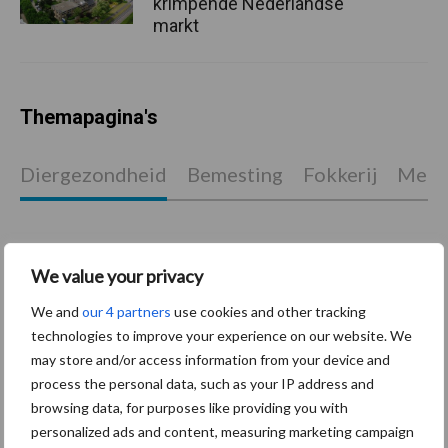
krimpende Nederlandse
markt
Themapagina's
Diergezondheid
Bemesting
Fokkerij
Melkv
We value your privacy
Mastitis
Hittestress
We and
our 4 partners
use cookies and other tracking
technologies to improve your experience on our website. We
may store and/or access information from your device and
process the personal data, such as your IP address and
browsing data, for purposes like providing you with
Toon meer
personalized ads and content, measuring marketing campaign