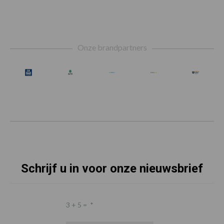
Footer
Onze brandpartners
Schrijf u in voor onze nieuwsbrief
3 + 5 =
*