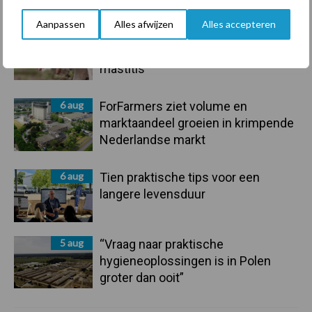
Aanpassen
Alles afwijzen
Alles accepteren
7 aug
De speenhuid: een vaak
onderschatte risicofactor voor
mastitis
6 aug
ForFarmers ziet volume en
marktaandeel groeien in krimpende
Nederlandse markt
6 aug
Tien praktische tips voor een
langere levensduur
5 aug
“Vraag naar praktische
hygieneoplossingen is in Polen
groter dan ooit”