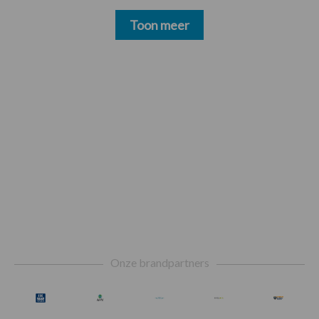
Toon meer
Footer
Onze brandpartners