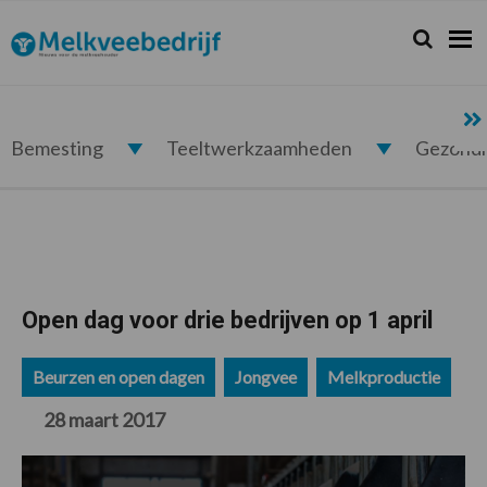
Spring
Door
Spring
Spring
naar
naar
naar
naar
Zoeken...
Zoek
Melkveebedrijf.nl
de
de
de
de
hoofdnavigatie
hoofd
eerste
voettekst
inhoud
sidebar
Bemesting
Teeltwerkzaamheden
Gezond
Open dag voor drie bedrijven op 1 april
Beurzen en open dagen
Jongvee
Melkproductie
28 maart 2017