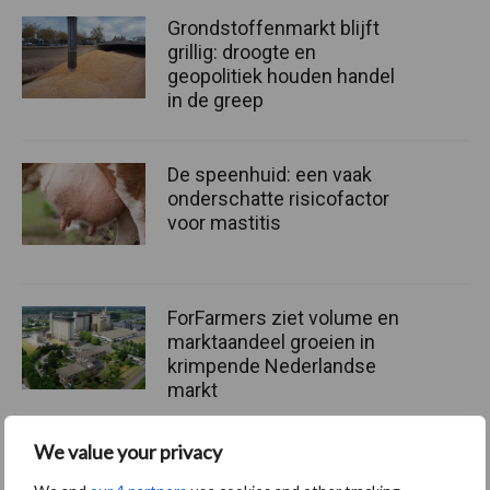
Grondstoffenmarkt blijft
grillig: droogte en
geopolitiek houden handel
in de greep
De speenhuid: een vaak
onderschatte risicofactor
voor mastitis
ForFarmers ziet volume en
marktaandeel groeien in
krimpende Nederlandse
markt
We value your privacy
Diergezondheid
Bemesting
Fokkerij
Melkv