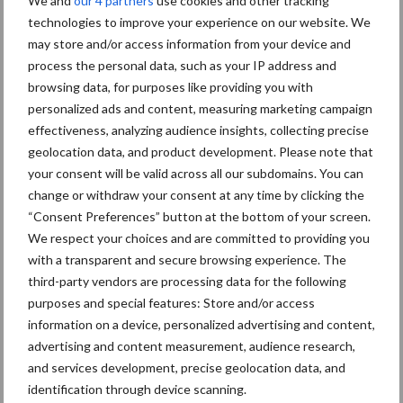
We and
our 4 partners
use cookies and other tracking
technologies to improve your experience on our website. We
may store and/or access information from your device and
process the personal data, such as your IP address and
browsing data, for purposes like providing you with
Mastitis
Hittestress
personalized ads and content, measuring marketing campaign
effectiveness, analyzing audience insights, collecting precise
geolocation data, and product development. Please note that
your consent will be valid across all our subdomains. You can
change or withdraw your consent at any time by clicking the
“Consent Preferences” button at the bottom of your screen.
Toon meer
We respect your choices and are committed to providing you
with a transparent and secure browsing experience. The
third-party vendors are processing data for the following
Primaire
purposes and special features: Store and/or access
Recent nieuws
Partner nieuws
information on a device, personalized advertising and content,
Sidebar
advertising and content measurement, audience research,
7 aug
Grondstoffenmarkt blijft grillig:
and services development, precise geolocation data, and
droogte en geopolitiek houden
identification through device scanning.
handel in de greep