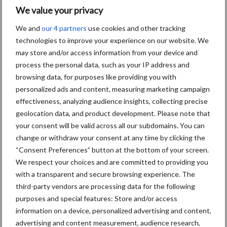
We value your privacy
Aanbevolen voor jou!
We and
our 4 partners
use cookies and other tracking
technologies to improve your experience on our website. We
ForFarmers ziet volume en
may store and/or access information from your device and
marktaandeel groeien in
process the personal data, such as your IP address and
krimpende Nederlandse
browsing data, for purposes like providing you with
markt
personalized ads and content, measuring marketing campaign
effectiveness, analyzing audience insights, collecting precise
geolocation data, and product development. Please note that
Tien praktische tips voor
een langere levensduur
your consent will be valid across all our subdomains. You can
change or withdraw your consent at any time by clicking the
“Consent Preferences” button at the bottom of your screen.
We respect your choices and are committed to providing you
with a transparent and secure browsing experience. The
“Vraag naar praktische
third-party vendors are processing data for the following
hygieneoplossingen is in
purposes and special features: Store and/or access
Polen groter dan ooit”
information on a device, personalized advertising and content,
advertising and content measurement, audience research,