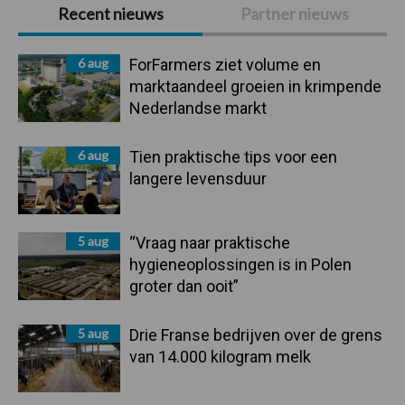
Primaire
Recent nieuws
Partner nieuws
Sidebar
6 aug
ForFarmers ziet volume en
marktaandeel groeien in krimpende
Nederlandse markt
6 aug
Tien praktische tips voor een
langere levensduur
5 aug
“Vraag naar praktische
hygieneoplossingen is in Polen
groter dan ooit”
5 aug
Drie Franse bedrijven over de grens
van 14.000 kilogram melk