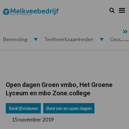
Spring
Door
Spring
Spring
naar
naar
naar
naar
Zoeken...
Zoek
Melkveebedrijf.nl
de
de
de
de
hoofdnavigatie
hoofd
eerste
voettekst
inhoud
sidebar
Bemesting
Teeltwerkzaamheden
Gezond
Open dagen Groen vmbo, Het Groene
Lyceum en mbo Zone.college
Bedrijfsnieuws
Beurzen en open dagen
15 november 2019