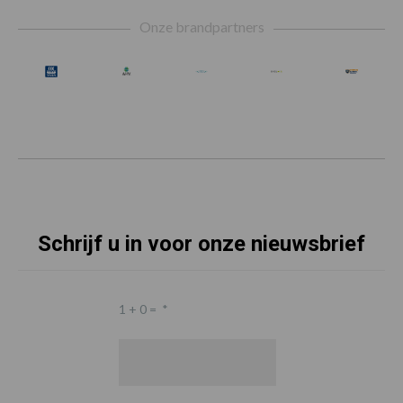
Footer
Onze brandpartners
Schrijf u in voor onze nieuwsbrief
1 + 0 =
*