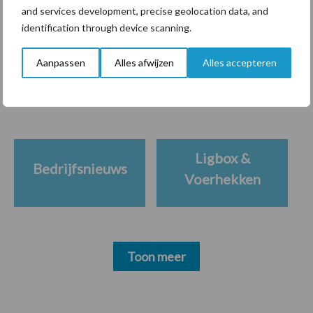
and services development, precise geolocation data, and
identification through device scanning.
Themapagina's
Aanpassen
Alles afwijzen
Alles accepteren
Diergezondheid
Bemesting
Fokkerij
Melkv
Ligbox &
Bedrijfsnieuws
Voerhekken
Toon meer