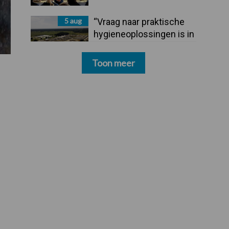
5 aug
“Vraag naar praktische
hygieneoplossingen is in
Polen groter dan ooit”
Toon meer