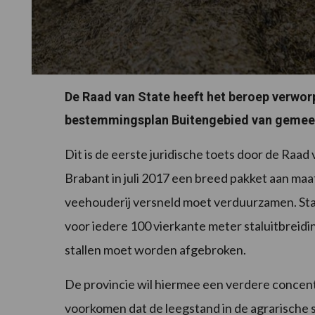
De Raad van State heeft het beroep verwor
bestemmingsplan Buitengebied van gemee
Dit is de eerste juridische toets door de Raad
Brabant in juli 2017 een breed pakket aan m
veehouderij versneld moet verduurzamen. Stal
voor iedere 100 vierkante meter staluitbreidi
stallen moet worden afgebroken.
De provincie wil hiermee een verdere concent
voorkomen dat de leegstand in de agrarische