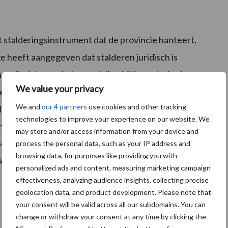
t stalderingsinstrument dat de provincie hanteert,
ge heeft aangegeven dat stalderen juridisch is
 slim is’, vertelt de specialist. Hij benadrukt dat
We value your privacy
llen doorontwikkelen op de bestaande locatie betekent
We and
our 4 partners
use cookies and other tracking
g is dat er meer tweede, derde en vierde
technologies to improve your experience on our website. We
 heeft zelf ook nog een gerechtelijke procedure lopen
may store and/or access information from your device and
e bezwaren nog beter moeten onderbouwen’, zegt
process the personal data, such as your IP address and
browsing data, for purposes like providing you with
ker op.’
personalized ads and content, measuring marketing campaign
effectiveness, analyzing audience insights, collecting precise
geolocation data, and product development. Please note that
your consent will be valid across all our subdomains. You can
change or withdraw your consent at any time by clicking the