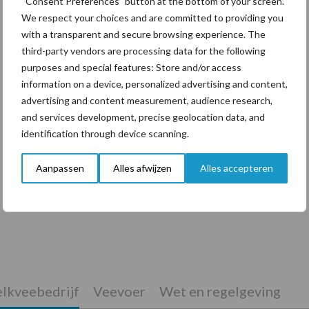
“Consent Preferences” button at the bottom of your screen.
We respect your choices and are committed to providing you
with a transparent and secure browsing experience. The
third-party vendors are processing data for the following
purposes and special features: Store and/or access
information on a device, personalized advertising and content,
advertising and content measurement, audience research,
and services development, precise geolocation data, and
identification through device scanning.
Aanpassen
Alles afwijzen
Alles accepteren
De speenhuid: een vaak onderschatte
risicofactor voor mastitis
lkveebedrijf
Veevoer
Wet en regelgeving