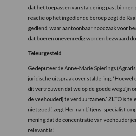
dat het toepassen van staldering past binnen 
reactie op het ingediende beroep zegt de Raad 
gediend, waar aantoonbaar noodzaak voor best
dat boeren onevenredig worden bezwaard doo
Teleurgesteld
Gedeputeerde Anne-Marie Spierings (Agrarisch
juridische uitspraak over staldering. ‘Hoewel
dit vertrouwen dat we op de goede weg zijn 
de veehouderij te verduurzamen.’ ZLTO is teleu
niet goed’, zegt Herman Litjens, specialist om
mening dat de concentratie van veehouderijen
relevant is.’