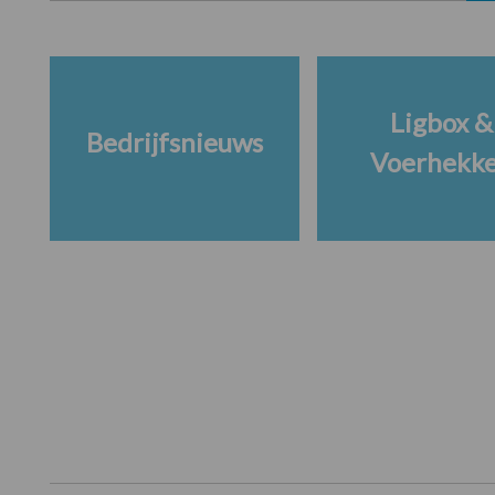
Ligbox &
Bedrijfsnieuws
Voerhekk
Footer