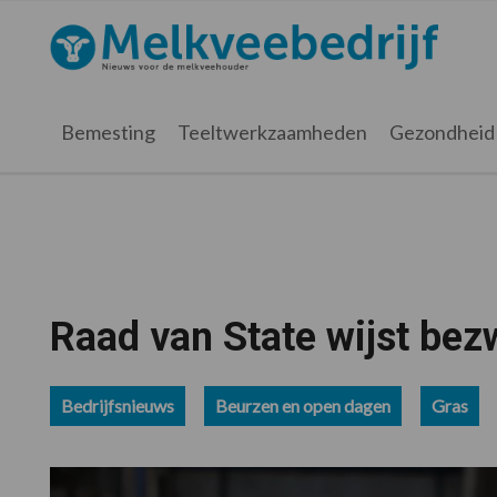
Spring
Door
Spring
Spring
naar
naar
naar
naar
Melkveebedrijf.nl
de
de
de
de
hoofdnavigatie
hoofd
eerste
voettekst
inhoud
sidebar
Bemesting
Teeltwerkzaamheden
Gezondheid
Raad van State wijst bez
Bedrijfsnieuws
Beurzen en open dagen
Gras