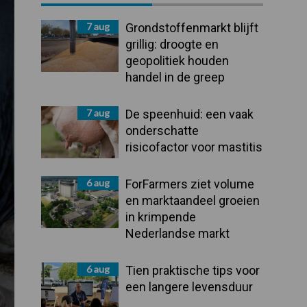
Sidebar
7 aug
Grondstoffenmarkt blijft
grillig: droogte en
geopolitiek houden
handel in de greep
7 aug
De speenhuid: een vaak
onderschatte
risicofactor voor mastitis
6 aug
ForFarmers ziet volume
en marktaandeel groeien
in krimpende
Nederlandse markt
6 aug
Tien praktische tips voor
een langere levensduur