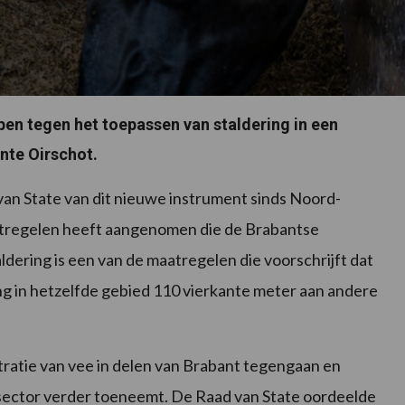
pen tegen het toepassen van staldering in een
nte Oirschot.
 van State van dit nieuwe instrument sinds Noord-
aatregelen heeft aangenomen die de Brabantse
dering is een van de maatregelen die voorschrijft dat
ng in hetzelfde gebied 110 vierkante meter aan andere
ratie van vee in delen van Brabant tegengaan en
 sector verder toeneemt. De Raad van State oordeelde