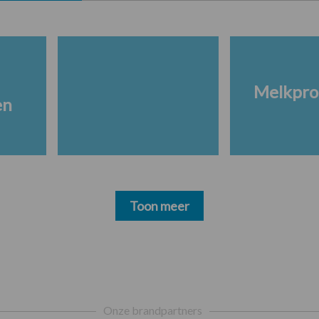
Melkpro
en
Toon meer
Onze brandpartners