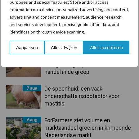
purposes and special features: Store and/or access
Toon meer
information on a device, personalized advertising and content,
advertising and content measurement, audience research,
and services development, precise geolocation data, and
identification through device scanning.
Primaire
Recent nieuws
Partner nieuws
Sidebar
Aanpassen
Alles afwijzen
Alles accepteren
7 aug
Grondstoffenmarkt blijft grillig:
droogte en geopolitiek houden
handel in de greep
7 aug
De speenhuid: een vaak
onderschatte risicofactor voor
mastitis
6 aug
ForFarmers ziet volume en
marktaandeel groeien in krimpende
Nederlandse markt