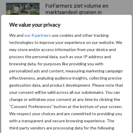
ForFarmers ziet volume en
marktaandeel groeien in
krimpende Nederlandse
We value your privacy
markt
We and
our 4 partners
use cookies and other tracking
technologies to improve your experience on our website. We
may store and/or access information from your device and
Themapagina's
process the personal data, such as your IP address and
browsing data, for purposes like providing you with
Diergezondheid
Bemesting
Fokkerij
Melkv
personalized ads and content, measuring marketing campaign
effectiveness, analyzing audience insights, collecting precise
geolocation data, and product development. Please note that
your consent will be valid across all our subdomains. You can
change or withdraw your consent at any time by clicking the
Ligbox &
Bedrijfsnieuws
“Consent Preferences” button at the bottom of your screen.
Voerhekken
We respect your choices and are committed to providing you
with a transparent and secure browsing experience. The
third-party vendors are processing data for the following