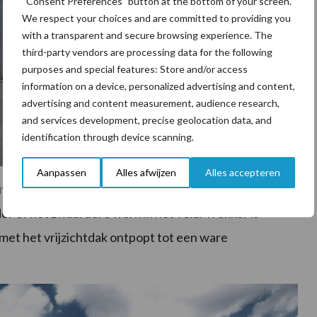
“Consent Preferences” button at the bottom of your screen.
We respect your choices and are committed to providing you
with a transparent and secure browsing experience. The
third-party vendors are processing data for the following
purposes and special features: Store and/or access
information on a device, personalized advertising and content,
advertising and content measurement, audience research,
and services development, precise geolocation data, and
identification through device scanning.
Aanpassen
Alles afwijzen
Alles accepteren
functionele trekker voor het agrarische bedrijf
 of het zwaardere werk in het veld. Trekker is
met het vrijzichtdak ontpopt tot een ware