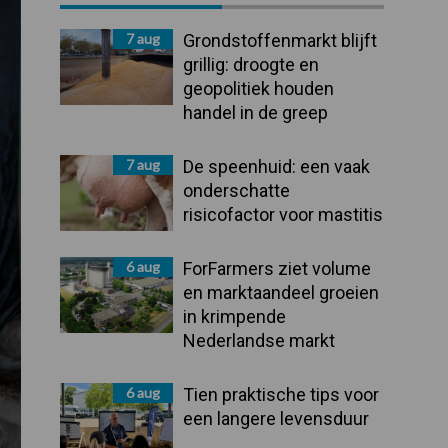
Sidebar
7 aug
Grondstoffenmarkt blijft
grillig: droogte en
geopolitiek houden
handel in de greep
7 aug
De speenhuid: een vaak
onderschatte
risicofactor voor mastitis
6 aug
ForFarmers ziet volume
en marktaandeel groeien
in krimpende
Nederlandse markt
6 aug
Tien praktische tips voor
een langere levensduur