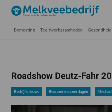
Spring
Door
Spring
Spring
naar
naar
naar
naar
Melkveebedrijf.nl
de
de
de
de
hoofdnavigatie
hoofd
eerste
voettekst
inhoud
sidebar
Bemesting
Teeltwerkzaamheden
Gezondheid
Roadshow Deutz-Fahr 20
Bedrijfsnieuws
Beurzen en open dagen
Mechani