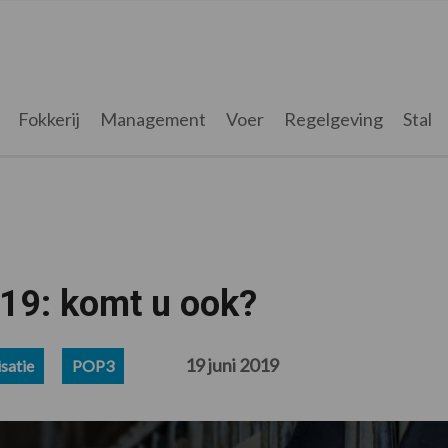
Fokkerij
Management
Voer
Regelgeving
Stal
19: komt u ook?
19 juni 2019
satie
POP3