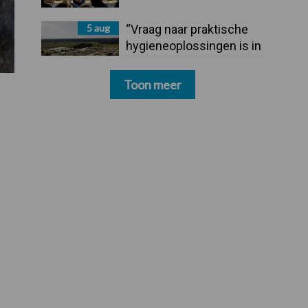
5 aug
“Vraag naar praktische
hygieneoplossingen is in
Polen groter dan ooit”
Toon meer