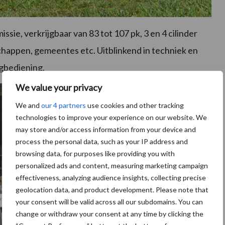
sie, verkrijgbaar van 83 tot 107 pk, 3 en 4 cilinder
chappen, gemeentes etc. Uitblinkend in techniek en
ngbediening.
We value your privacy
We and
our 4 partners
use cookies and other tracking
technologies to improve your experience on our website. We
may store and/or access information from your device and
process the personal data, such as your IP address and
browsing data, for purposes like providing you with
personalized ads and content, measuring marketing campaign
effectiveness, analyzing audience insights, collecting precise
geolocation data, and product development. Please note that
your consent will be valid across all our subdomains. You can
change or withdraw your consent at any time by clicking the