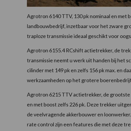
Agrotron 6140 TTV, 130 pk nominaal en met b
landbouwbedrijf, inzetbaar voor het zware gr
traploze transmissie ideaal geschikt voor oo
Agrotron 6155.4 RCshift actietrekker, de tre
transmissie neemt u werk uit handen bij het s
cilinder met 149 pk en zelfs 156 pk max. en 
werkzaamheden op het grotere boerenbedrijf.
Agrotron 6215 TTV actietrekker, de grootste 
en met boost zelfs 226 pk. Deze trekker uitg
de veelvragende akkerbouwer en loonwerker
rate control zijn een features die met deze t