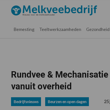
Spring
Door
Spring
Spring
naar
naar
naar
naar
Melkveebedrijf.nl
de
de
de
de
hoofdnavigatie
hoofd
eerste
voettekst
inhoud
sidebar
Bemesting
Teeltwerkzaamheden
Gezondheid
Rundvee & Mechanisatie 
vanuit overheid
25 
Bedrijfsnieuws
Beurzen en open dagen