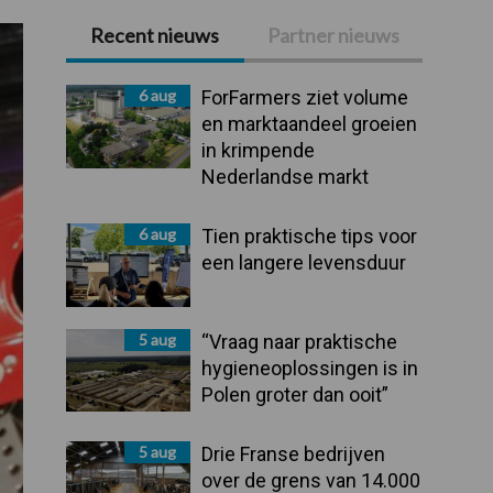
Recent nieuws
Partner nieuws
Primaire
Sidebar
6 aug
ForFarmers ziet volume
en marktaandeel groeien
in krimpende
Nederlandse markt
6 aug
Tien praktische tips voor
een langere levensduur
5 aug
“Vraag naar praktische
hygieneoplossingen is in
Polen groter dan ooit”
5 aug
Drie Franse bedrijven
over de grens van 14.000