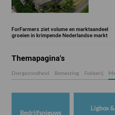
ForFarmers ziet volume en marktaandeel
groeien in krimpende Nederlandse markt
Themapagina's
Diergezondheid
Bemesting
Fokkerij
Me
Ligbox &
Bedrijfsnieuws