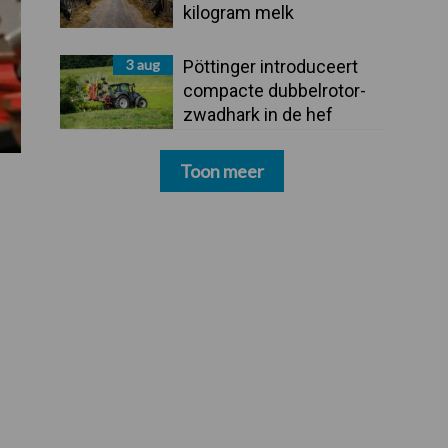
kilogram melk
3 aug
Pöttinger introduceert
compacte dubbelrotor-
zwadhark in de hef
Toon meer