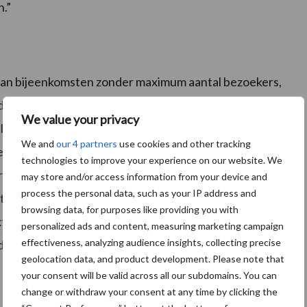
.”
van bijeenkomsten zonder maximum aantal bezoekers,
d of ze symptomen van Covid-19 vertonen. Ook dienen
We value your privacy
 al van toepassing was voor RMV. Van ‘t Hof: “Zodra
We and
our 4 partners
use cookies and other tracking
r de beursvloer. Uiteraard hanteren wij op alle
technologies to improve your experience on our website. We
afstand. Ook is er de mogelijkheid om zowel op als
may store and/or access information from your device and
process the personal data, such as your IP address and
 te netwerken. Verder worden er extra
browsing data, for purposes like providing you with
ra schoonmaak van bijvoorbeeld sanitair en op
personalized ads and content, measuring marketing campaign
effectiveness, analyzing audience insights, collecting precise
den.”
geolocation data, and product development. Please note that
your consent will be valid across all our subdomains. You can
change or withdraw your consent at any time by clicking the