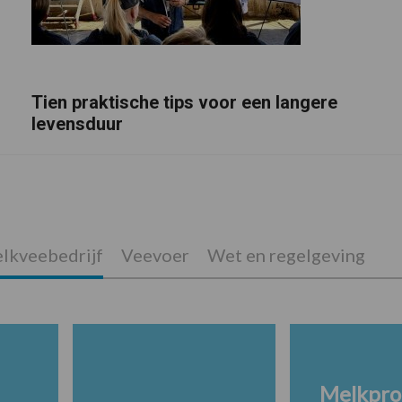
Tien praktische tips voor een langere
levensduur
lkveebedrijf
Veevoer
Wet en regelgeving
Melkpro