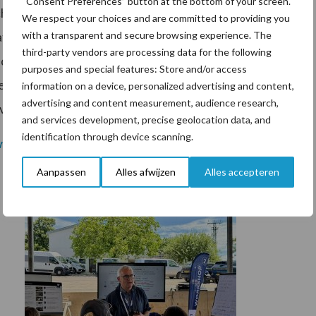
“Consent Preferences” button at the bottom of your screen.
ologie die toegepast is op Easyfairs beurzen,
We respect your choices and are committed to providing you
with a transparent and secure browsing experience. The
tie op de stands van exposanten te scannen en zal nu
third-party vendors are processing data for the following
adge biedt een digitaal alternatief voor het schudden
purposes and special features: Store and/or access
jes. Na afloop van het beursbezoek ontvangt de
information on a device, personalized advertising and content,
advertising and content measurement, audience research,
an alle exposanten die hij of zij gescand heeft.
and services development, precise geolocation data, and
identification through device scanning.
g.nl
en
www.rmv-gorinchem.nl
.
Aanpassen
Alles afwijzen
Alles accepteren