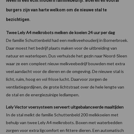
leven in een echt modern familiebedrijf. Boeren en vooral
burgers zijn van harte welkom om de nieuwe stal te
bezichtigen.
Twee Lely A4 melkrobots melken de koeien 24 uur per dag
De familie Schuttenbeld had een melkveehouderij in Bornerbroek.
Daar moest het bedrijf plaats maken voor de uitbreiding van
natuur en waterlopen. Dus verhuisde het gezin naar Noord-Sleen
waar ze een compleet nieuw melkveebedrijf bouwden met extra
veel aandacht voor de dieren en de omgeving. De nieuwe stal is
licht, ruim, hoog en vol frisse lucht. Daarvoor zorgen de
ventilatiegordijnen, de grote lichtstraat over de hele lengte van
de stal en de energiezuinige ledlampen.
Lely Vector voersysteem serveert uitgebalanceerde maaltijden
In de stal melkt de familie Schuttenbeld 200 melkkoeien met
behulp van twee Lely A4 melkrobots. Boxen met waterbedden
zorgen voor extra ligcomfort en fittere dieren. Een automatisch