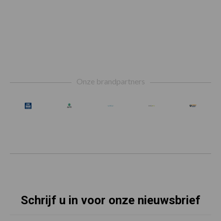
Footer
Onze brandpartners
Schrijf u in voor onze nieuwsbrief