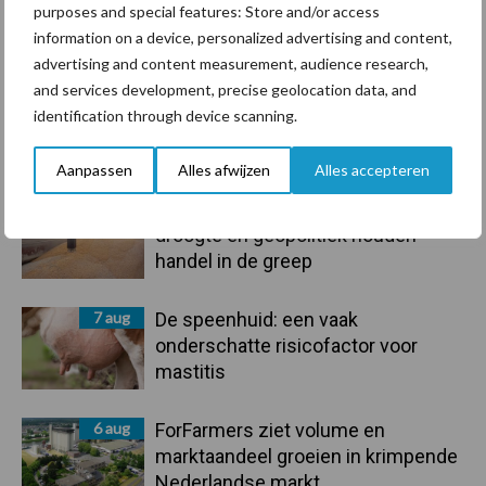
purposes and special features: Store and/or access
information on a device, personalized advertising and content,
Toon meer
advertising and content measurement, audience research,
and services development, precise geolocation data, and
identification through device scanning.
Primaire
Recent nieuws
Partner nieuws
Aanpassen
Alles afwijzen
Alles accepteren
Sidebar
7 aug
Grondstoffenmarkt blijft grillig:
droogte en geopolitiek houden
handel in de greep
7 aug
De speenhuid: een vaak
onderschatte risicofactor voor
mastitis
6 aug
ForFarmers ziet volume en
marktaandeel groeien in krimpende
Nederlandse markt