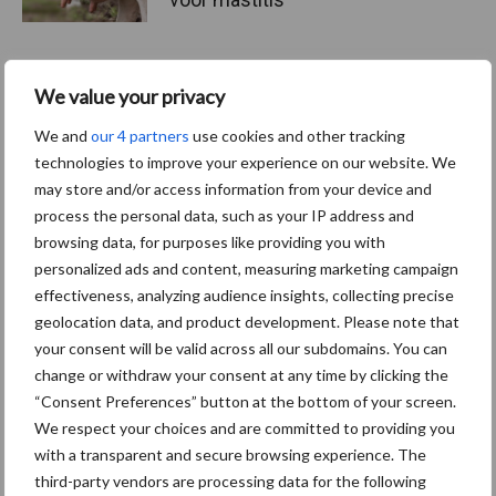
We value your privacy
ForFarmers ziet volume en
marktaandeel groeien in
We and
our 4 partners
use cookies and other tracking
krimpende Nederlandse
technologies to improve your experience on our website. We
markt
may store and/or access information from your device and
process the personal data, such as your IP address and
browsing data, for purposes like providing you with
Diergezondheid
Bemesting
Fokkerij
Melkv
personalized ads and content, measuring marketing campaign
effectiveness, analyzing audience insights, collecting precise
geolocation data, and product development. Please note that
your consent will be valid across all our subdomains. You can
change or withdraw your consent at any time by clicking the
Mastitis
Hittestress
“Consent Preferences” button at the bottom of your screen.
We respect your choices and are committed to providing you
with a transparent and secure browsing experience. The
third-party vendors are processing data for the following