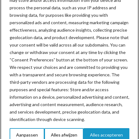
may store and/or access information from your device and
Mastitis
Hittestress
process the personal data, such as your IP address and
browsing data, for purposes like providing you with
personalized ads and content, measuring marketing campaign
effectiveness, analyzing audience insights, collecting precise
geolocation data, and product development. Please note that
your consent will be valid across all our subdomains. You can
Toon meer
change or withdraw your consent at any time by clicking the
“Consent Preferences” button at the bottom of your screen.
We respect your choices and are committed to providing you
Primaire
with a transparent and secure browsing experience. The
Recent nieuws
Partner nieuws
third-party vendors are processing data for the following
Sidebar
purposes and special features: Store and/or access
7 aug
Grondstoffenmarkt blijft grillig:
information on a device, personalized advertising and content,
droogte en geopolitiek houden
advertising and content measurement, audience research,
handel in de greep
and services development, precise geolocation data, and
identification through device scanning.
7 aug
De speenhuid: een vaak
onderschatte risicofactor voor
Aanpassen
Alles afwijzen
Alles accepteren