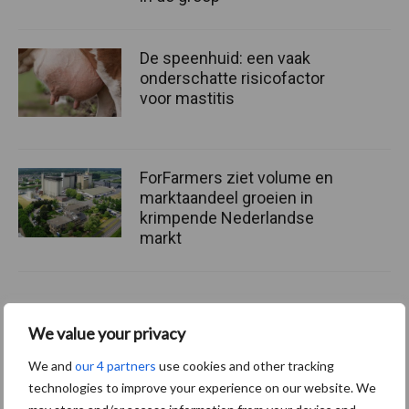
De speenhuid: een vaak
onderschatte risicofactor
voor mastitis
ForFarmers ziet volume en
marktaandeel groeien in
krimpende Nederlandse
markt
Diergezondheid
Bemesting
Fokkerij
Melkv
We value your privacy
We and
our 4 partners
use cookies and other tracking
technologies to improve your experience on our website. We