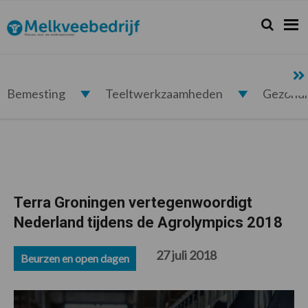
Spring
Door
Spring
Spring
naar
naar
naar
naar
Zoeken...
Zoek
Melkveebedrijf.nl
de
de
de
de
hoofdnavigatie
hoofd
eerste
voettekst
inhoud
sidebar
Bemesting
Teeltwerkzaamheden
Gezond
Terra Groningen vertegenwoordigt
Nederland tijdens de Agrolympics 2018
27 juli 2018
Beurzen en open dagen