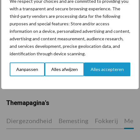
We respect your choices and are committed to providing you
with a transparent and secure browsing experience. The
Jaarverslag 2025 Royal A-
third-party vendors are processing data for the following
ware: omzet groeit,
purposes and special features: Store and/or access
nettoresultaat daalt
information on a device, personalized advertising and content,
advertising and content measurement, audience research,
and services development, precise geolocation data, and
identification through device scanning.
Machines en werktuigen
gewild doelwit criminelen
Aanpassen
Alles afwijzen
Alles accepteren
Themapagina's
Diergezondheid
Bemesting
Fokkerij
Melkv