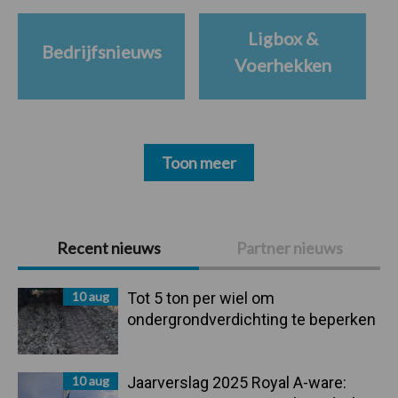
Ligbox &
Bedrijfsnieuws
Voerhekken
Toon meer
Primaire
Recent nieuws
Partner nieuws
Sidebar
10 aug
Tot 5 ton per wiel om
ondergrondverdichting te beperken
10 aug
Jaarverslag 2025 Royal A-ware: