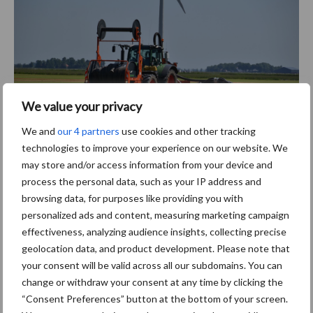
We value your privacy
We and
our 4 partners
use cookies and other tracking
technologies to improve your experience on our website. We
may store and/or access information from your device and
Bron:
Prosu Media Producties
process the personal data, such as your IP address and
browsing data, for purposes like providing you with
Aanbevolen voor jou!
personalized ads and content, measuring marketing campaign
effectiveness, analyzing audience insights, collecting precise
geolocation data, and product development. Please note that
Tot 5 ton per wiel om
your consent will be valid across all our subdomains. You can
ondergrondverdichting te
beperken
change or withdraw your consent at any time by clicking the
“Consent Preferences” button at the bottom of your screen.