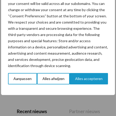
your consent will be valid across all our subdomains. You can
Themapagina's
change or withdraw your consent at any time by clicking the
“Consent Preferences” button at the bottom of your screen.
We respect your choices and are committed to providing you
Diergezondheid
Bemesting
Fokkerij
Melkv
with a transparent and secure browsing experience. The
third-party vendors are processing data for the following
purposes and special features: Store and/or access
information on a device, personalized advertising and content,
Ligbox &
advertising and content measurement, audience research,
Bedrijfsnieuws
Voerhekken
and services development, precise geolocation data, and
identification through device scanning.
Aanpassen
Alles afwijzen
Alles accepteren
Toon meer
Primaire
Recent nieuws
Partner nieuws