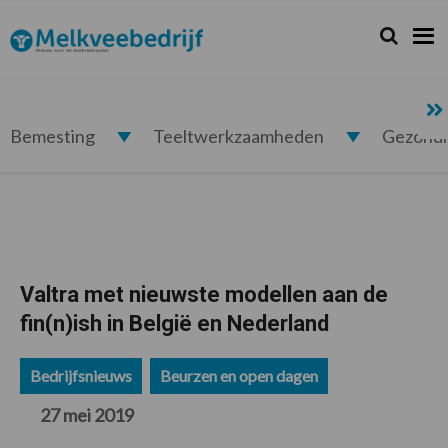
Spring
Door
Spring
Spring
naar
naar
naar
naar
Zoeken...
Zoek
Melkveebedrijf.nl
de
de
de
de
hoofdnavigatie
hoofd
eerste
voettekst
inhoud
sidebar
Bemesting
Teeltwerkzaamheden
Gezond
Valtra met nieuwste modellen aan de
fin(n)ish in België en Nederland
Bedrijfsnieuws
Beurzen en open dagen
27 mei 2019