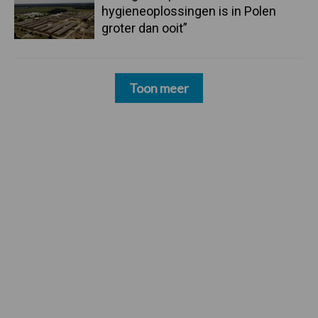
hygieneoplossingen is in Polen
groter dan ooit”
Toon meer
Footer