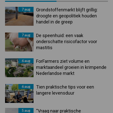
Sidebar
7 aug
Grondstoffenmarkt blijft grillig:
droogte en geopolitiek houden
handel in de greep
7 aug
De speenhuid: een vaak
onderschatte risicofactor voor
mastitis
6 aug
ForFarmers ziet volume en
marktaandeel groeien in krimpende
Nederlandse markt
6 aug
Tien praktische tips voor een
langere levensduur
5 aug
“Vraag naar praktische