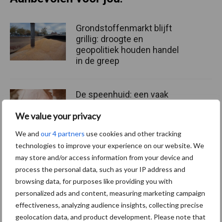
Grondstoffenmarkt blijft
grillig: droogte en
geopolitiek houden handel
in de greep
De speenhuid: een vaak
onderschatte risicofactor
We value your privacy
voor mastitis
We and
our 4 partners
use cookies and other tracking
technologies to improve your experience on our website. We
may store and/or access information from your device and
ForFarmers ziet volume en
process the personal data, such as your IP address and
marktaandeel groeien in
krimpende Nederlandse
browsing data, for purposes like providing you with
markt
personalized ads and content, measuring marketing campaign
effectiveness, analyzing audience insights, collecting precise
geolocation data, and product development. Please note that