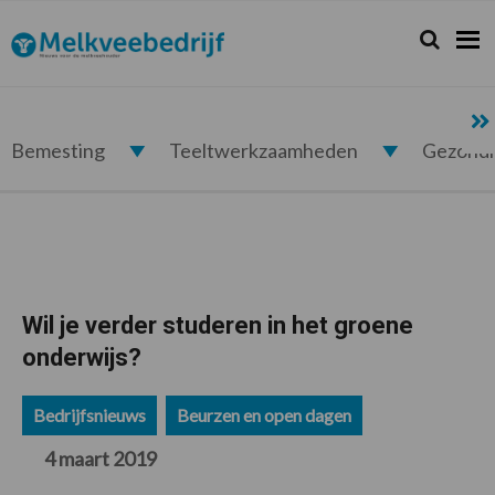
Spring
Door
Spring
Spring
naar
naar
naar
naar
Zoeken...
Zoek
Melkveebedrijf.nl
de
de
de
de
hoofdnavigatie
hoofd
eerste
voettekst
inhoud
sidebar
Bemesting
Teeltwerkzaamheden
Gezond
Wil je verder studeren in het groene
onderwijs?
Bedrijfsnieuws
Beurzen en open dagen
4 maart 2019