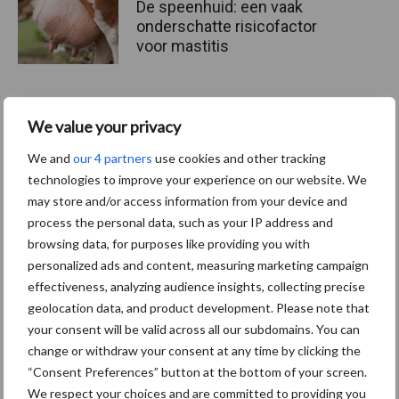
De speenhuid: een vaak
onderschatte risicofactor
voor mastitis
ForFarmers ziet volume en
We value your privacy
marktaandeel groeien in
We and
our 4 partners
use cookies and other tracking
krimpende Nederlandse
technologies to improve your experience on our website. We
markt
may store and/or access information from your device and
process the personal data, such as your IP address and
browsing data, for purposes like providing you with
Themapagina's
personalized ads and content, measuring marketing campaign
effectiveness, analyzing audience insights, collecting precise
geolocation data, and product development. Please note that
Diergezondheid
Bemesting
Fokkerij
Melkv
your consent will be valid across all our subdomains. You can
change or withdraw your consent at any time by clicking the
“Consent Preferences” button at the bottom of your screen.
We respect your choices and are committed to providing you