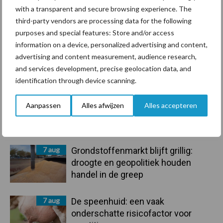
Ligbox &
with a transparent and secure browsing experience. The
Bedrijfsnieuws
Voerhekken
third-party vendors are processing data for the following
purposes and special features: Store and/or access
information on a device, personalized advertising and content,
advertising and content measurement, audience research,
and services development, precise geolocation data, and
Toon meer
identification through device scanning.
Aanpassen
Alles afwijzen
Alles accepteren
Primaire
Recent nieuws
Partner nieuws
Sidebar
7 aug
Grondstoffenmarkt blijft grillig:
droogte en geopolitiek houden
handel in de greep
7 aug
De speenhuid: een vaak
onderschatte risicofactor voor