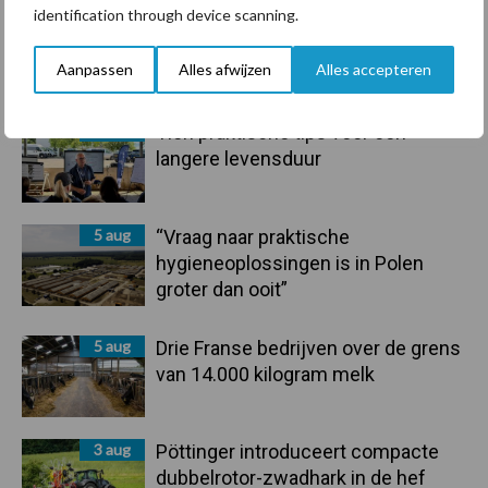
identification through device scanning.
6 aug
ForFarmers ziet volume en
marktaandeel groeien in krimpende
Aanpassen
Alles afwijzen
Alles accepteren
Nederlandse markt
6 aug
Tien praktische tips voor een
langere levensduur
5 aug
“Vraag naar praktische
hygieneoplossingen is in Polen
groter dan ooit”
5 aug
Drie Franse bedrijven over de grens
van 14.000 kilogram melk
3 aug
Pöttinger introduceert compacte
dubbelrotor-zwadhark in de hef