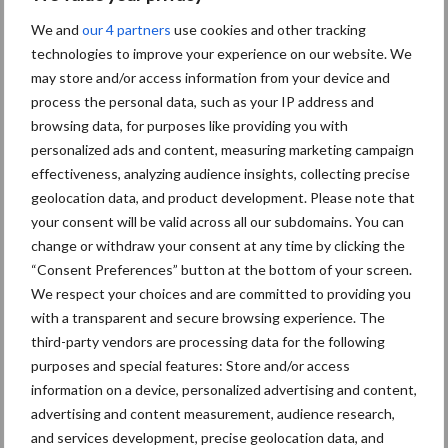
Themapagina's
We and
our 4 partners
use cookies and other tracking
technologies to improve your experience on our website. We
Diergezondheid
Bemesting
Fokkerij
Melkv
may store and/or access information from your device and
process the personal data, such as your IP address and
browsing data, for purposes like providing you with
personalized ads and content, measuring marketing campaign
effectiveness, analyzing audience insights, collecting precise
Mastitis
Hittestress
geolocation data, and product development. Please note that
your consent will be valid across all our subdomains. You can
change or withdraw your consent at any time by clicking the
“Consent Preferences” button at the bottom of your screen.
We respect your choices and are committed to providing you
Toon meer
with a transparent and secure browsing experience. The
third-party vendors are processing data for the following
purposes and special features: Store and/or access
information on a device, personalized advertising and content,
Primaire
Recent nieuws
Partner nieuws
advertising and content measurement, audience research,
Sidebar
and services development, precise geolocation data, and