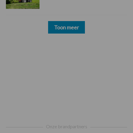
Toon meer
Footer
Onze brandpartners