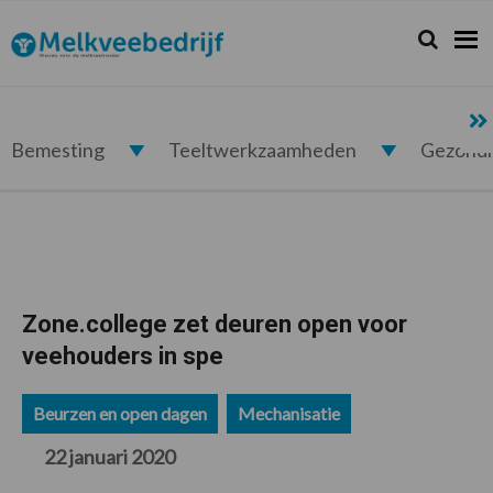
Spring
Door
Spring
Spring
naar
naar
naar
naar
Zoeken...
Zoek
Melkveebedrijf.nl
de
de
de
de
hoofdnavigatie
hoofd
eerste
voettekst
inhoud
sidebar
Bemesting
Teeltwerkzaamheden
Gezond
Zone.college zet deuren open voor
veehouders in spe
Beurzen en open dagen
Mechanisatie
22 januari 2020