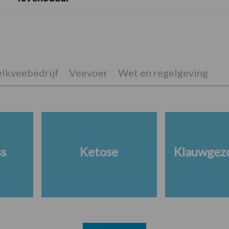
lkveebedrijf
Veevoer
Wet en regelgeving
ss
Ketose
Klauwgez