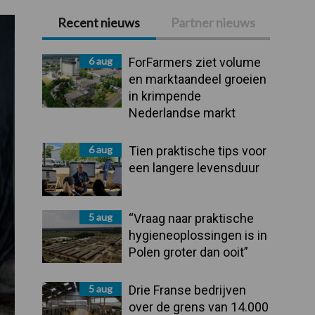
Recent nieuws
Partner nieuws
Primaire
Sidebar
6 aug
ForFarmers ziet volume
en marktaandeel groeien
in krimpende
Nederlandse markt
6 aug
Tien praktische tips voor
een langere levensduur
5 aug
“Vraag naar praktische
hygieneoplossingen is in
Polen groter dan ooit”
5 aug
Drie Franse bedrijven
over de grens van 14.000