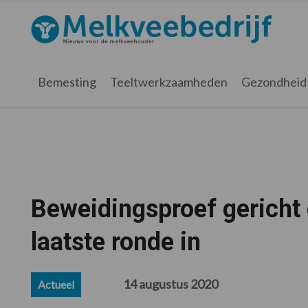
Spring
Door
Spring
Spring
naar
naar
naar
naar
Melkveebedrijf.nl
de
de
de
de
hoofdnavigatie
hoofd
eerste
voettekst
inhoud
sidebar
Bemesting
Teeltwerkzaamheden
Gezondheid
Beweidingsproef gericht
laatste ronde in
14 augustus 2020
Actueel