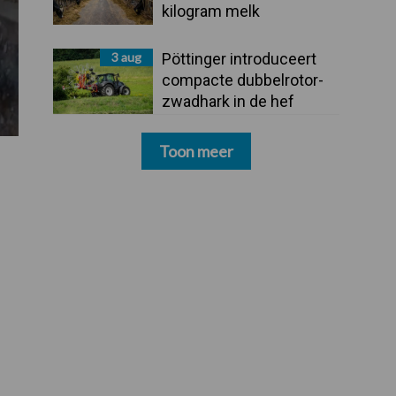
kilogram melk
3 aug
Pöttinger introduceert
compacte dubbelrotor-
zwadhark in de hef
Toon meer