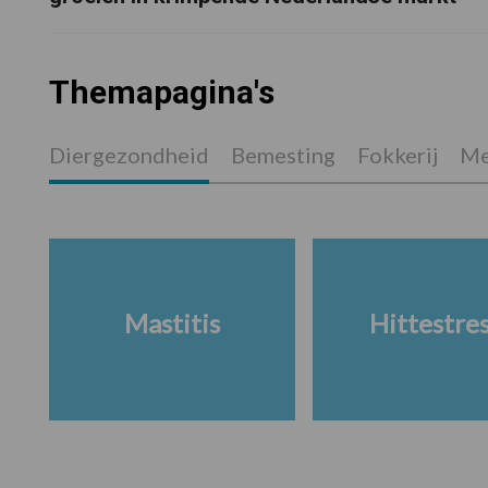
Themapagina's
Diergezondheid
Bemesting
Fokkerij
Me
Mastitis
Hittestre