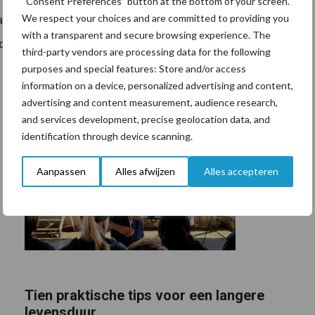
“Consent Preferences” button at the bottom of your screen.
een aantal uren siësta in de stal. Doordat ze de rest
We respect your choices and are committed to providing you
with a transparent and secure browsing experience. The
degras rantsoen behouden blijven.
third-party vendors are processing data for the following
purposes and special features: Store and/or access
information on a device, personalized advertising and content,
advertising and content measurement, audience research,
and services development, precise geolocation data, and
identification through device scanning.
Aanpassen
Alles afwijzen
Alles accepteren
Tien praktische tips voor een langere
levensduur