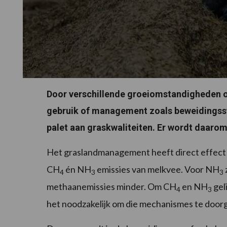
Door verschillende groeiomstandigheden op 
gebruik of management zoals beweidingss
palet aan graskwaliteiten. Er wordt daaro
Het graslandmanagement heeft direct effect o
CH
én NH
emissies van melkvee. Voor NH
4
3
3
methaanemissies minder. Om CH
en NH
gel
4
3
het noodzakelijk om die mechanismes te door