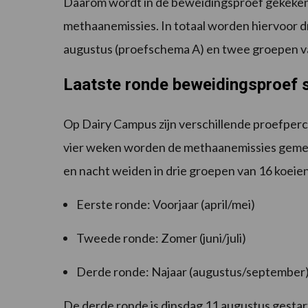
Daarom wordt in de beweidingsproef gekeken 
methaanemissies. In totaal worden hiervoor dri
augustus (proefschema A) en twee groepen van
Laatste ronde beweidingsproef
Op Dairy Campus zijn verschillende proefperce
vier weken worden de methaanemissies gemeten
en nacht weiden in drie groepen van 16 koeien
Eerste ronde: Voorjaar (april/mei)
Tweede ronde: Zomer (juni/juli)
Derde ronde: Najaar (augustus/september
De derde ronde is dinsdag 11 augustus gestart