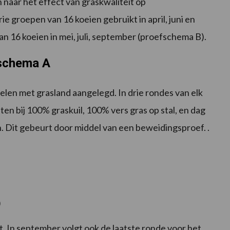
naar het effect van graskwaliteit op
e groepen van 16 koeien gebruikt in april, juni en
 16 koeien in mei, juli, september (proefschema B).
 schema A
len met grasland aangelegd. In drie rondes van elk
 bij 100% graskuil, 100% vers gras op stal, en dag
. Dit gebeurt door middel van een beweidingsproef. .
)
. In september volgt ook de laatste ronde voor het