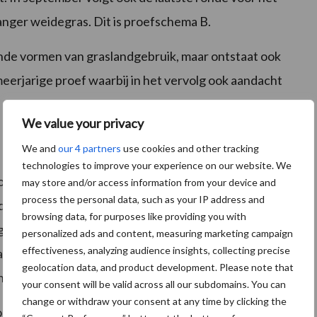
langer weidegras. Dit is proefschema B.
lende vormen van graslandgebruik, maar ontstaat ook
eerjarige proef waarbij in het vervolg ook aandacht
We value your privacy
We and
our 4 partners
use cookies and other tracking
technologies to improve your experience on our website. We
kkoe worden gemeten met de GreenFeed. Methaan
may store and/or access information from your device and
process the personal data, such as your IP address and
e pens. Het komt voornamelijk via de neus en de bek
browsing data, for purposes like providing you with
tgeademde lucht geeft een goede indicatie van de
personalized ads and content, measuring marketing campaign
effectiveness, analyzing audience insights, collecting precise
ard aanwezig in de voedingsstal van Dairy Campus.
geolocation data, and product development. Please note that
its bij de koeien buiten geplaatst.
your consent will be valid across all our subdomains. You can
change or withdraw your consent at any time by clicking the
pen dagen de tijden van de dag en nacht weidegroep