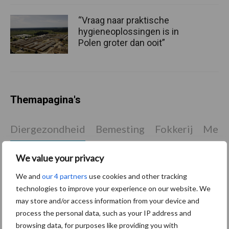
“Vraag naar praktische
hygieneoplossingen is in
Polen groter dan ooit”
Themapagina's
Diergezondheid
Bemesting
Fokkerij
Melkv
We value your privacy
We and
our 4 partners
use cookies and other tracking
Mastitis
Hittestress
technologies to improve your experience on our website. We
may store and/or access information from your device and
process the personal data, such as your IP address and
browsing data, for purposes like providing you with