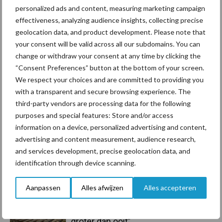
personalized ads and content, measuring marketing campaign
effectiveness, analyzing audience insights, collecting precise
Toon meer
geolocation data, and product development. Please note that
your consent will be valid across all our subdomains. You can
change or withdraw your consent at any time by clicking the
Primaire
“Consent Preferences” button at the bottom of your screen.
Recent nieuws
Partner nieuws
We respect your choices and are committed to providing you
Sidebar
with a transparent and secure browsing experience. The
6 aug
ForFarmers ziet volume en
third-party vendors are processing data for the following
marktaandeel groeien in krimpende
purposes and special features: Store and/or access
Nederlandse markt
information on a device, personalized advertising and content,
advertising and content measurement, audience research,
6 aug
Tien praktische tips voor een
and services development, precise geolocation data, and
langere levensduur
identification through device scanning.
Aanpassen
Alles afwijzen
Alles accepteren
5 aug
“Vraag naar praktische
hygieneoplossingen is in Polen
groter dan ooit”