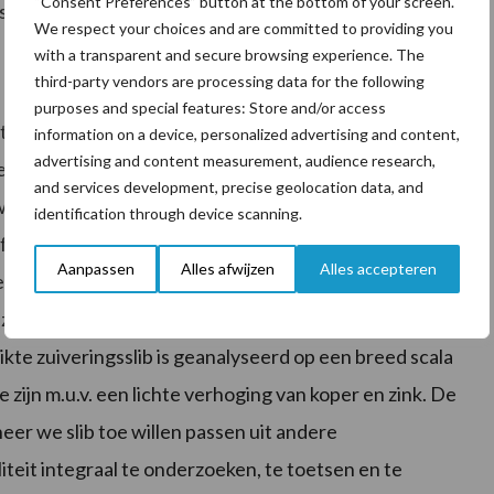
“Consent Preferences” button at the bottom of your screen.
s werd geteeld.
We respect your choices and are committed to providing you
with a transparent and secure browsing experience. The
third-party vendors are processing data for the following
purposes and special features: Store and/or access
tentieel en belangrijke bouwsteen vormen voor de
information on a device, personalized advertising and content,
advertising and content measurement, audience research,
leven en een duurzaam bodembeheer. Op de
and services development, precise geolocation data, and
 waterbergend vermogen van de bodem belangrijk.
identification through device scanning.
factoren: 1) de kwaliteit van het gebruikte
Aanpassen
Alles afwijzen
Alles accepteren
en voor verdere toepassing. Het is bekend dat slib vaak
ls zware metalen, organische microverontreinigingen
ikte zuiveringsslib is geanalyseerd op een breed scala
 zijn m.u.v. een lichte verhoging van koper en zink. De
neer we slib toe willen passen uit andere
liteit integraal te onderzoeken, te toetsen en te