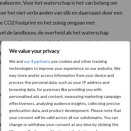
aliseren. Voor het waterschap is het van belang om
door het niet verbranden van slib en daarnaast door een
de CO2 footprint en het zuinig omgaan met
owel de landbouw, de overheid als het waterschap
n, geeft aan dat de tijd rijp is om over de eigen
We value your privacy
elijk belang van het onderzoeken van de
We and
our 4 partners
use cookies and other tracking
len.
technologies to improve your experience on our website. We
may store and/or access information from your device and
process the personal data, such as your IP address and
browsing data, for purposes like providing you with
ostproducten bereid door zuiveringsslib te mengen met
personalized ads and content, measuring marketing campaign
effectiveness, analyzing audience insights, collecting precise
ronckhorst, sloot- en taludmaaisel van het
geolocation data, and product development. Please note that
ren volgens de klassieke composteringsmethode en
your consent will be valid across all our subdomains. You can
stane gehygieniseerde slibcompostproducten werden
change or withdraw your consent at any time by clicking the