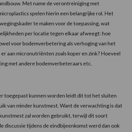
landbouw. Met name de verontreiniging met
croplastics spelen hierin een belangrijke rol. Het
fwegingskader te maken voor de toepassing, wat
elijkheden per locatie tegen elkaar afweegt: hoe
zowel voor bodemverbetering als verhoging van het
er aan micronutriënten zoals koper en zink? Hoeveel
ijking met andere bodemverbeteraars etc.
 toegepast kunnen worden leidt dit tot het sluiten
ruik van minder kunstmest. Want de verwachting is dat
kunstmest zal worden gebruikt, terwijl dit soort
de discussie tijdens de eindbijeenkomst werd dan ook