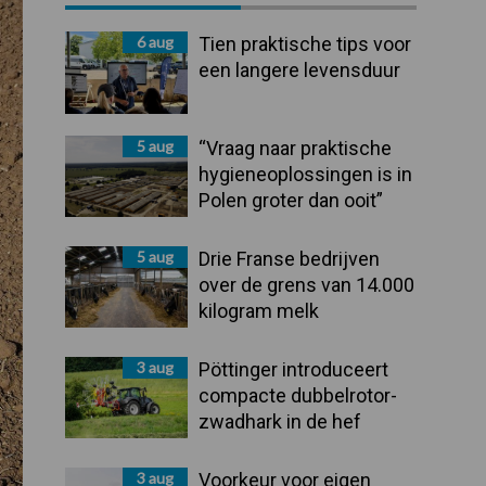
Sidebar
6 aug
Tien praktische tips voor
een langere levensduur
5 aug
“Vraag naar praktische
hygieneoplossingen is in
Polen groter dan ooit”
5 aug
Drie Franse bedrijven
over de grens van 14.000
kilogram melk
3 aug
Pöttinger introduceert
compacte dubbelrotor-
zwadhark in de hef
3 aug
Voorkeur voor eigen