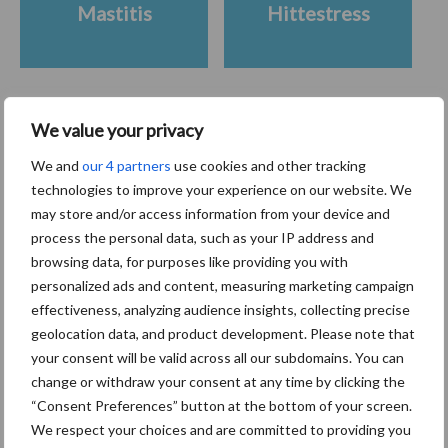
Mastitis
Hittestress
We value your privacy
Toon meer
We and
our 4 partners
use cookies and other tracking
technologies to improve your experience on our website. We
may store and/or access information from your device and
Primaire
Recent nieuws
Partner nieuws
process the personal data, such as your IP address and
Sidebar
browsing data, for purposes like providing you with
personalized ads and content, measuring marketing campaign
6 aug
ForFarmers ziet volume en
effectiveness, analyzing audience insights, collecting precise
marktaandeel groeien in krimpende
geolocation data, and product development. Please note that
Nederlandse markt
your consent will be valid across all our subdomains. You can
change or withdraw your consent at any time by clicking the
6 aug
Tien praktische tips voor een
“Consent Preferences” button at the bottom of your screen.
langere levensduur
We respect your choices and are committed to providing you