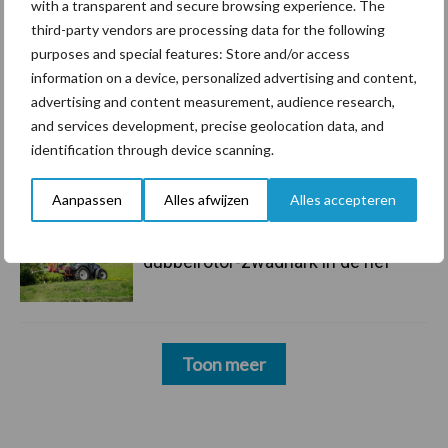
with a transparent and secure browsing experience. The
third-party vendors are processing data for the following
5 aug
“Vraag naar praktische
purposes and special features: Store and/or access
hygieneoplossingen is in Polen
information on a device, personalized advertising and content,
groter dan ooit”
advertising and content measurement, audience research,
and services development, precise geolocation data, and
5 aug
Drie Franse bedrijven over de grens
identification through device scanning.
van 14.000 kilogram melk
Aanpassen
Alles afwijzen
Alles accepteren
3 aug
Pöttinger introduceert compacte
dubbelrotor-zwadhark in de hef
Toon meer