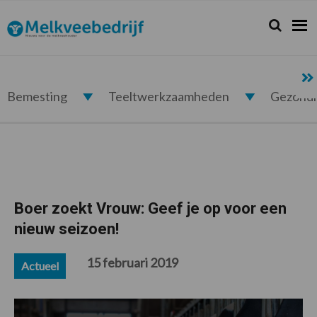
Spring
Door
Spring
Spring
naar
naar
naar
naar
Zoeken...
Zoek
Melkveebedrijf.nl
de
de
de
de
hoofdnavigatie
hoofd
eerste
voettekst
inhoud
sidebar
Bemesting
Teeltwerkzaamheden
Gezond
Boer zoekt Vrouw: Geef je op voor een
nieuw seizoen!
15 februari 2019
Actueel