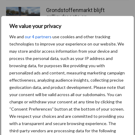
Grondstoffenmarkt blijft
grillig: droogte en
geopolitiek houden handel
We value your privacy
in de greep
We and
our 4 partners
use cookies and other tracking
technologies to improve your experience on our website. We
may store and/or access information from your device and
Themapagina's
process the personal data, such as your IP address and
browsing data, for purposes like providing you with
personalized ads and content, measuring marketing campaign
Diergezondheid
Bemesting
Fokkerij
Melkv
effectiveness, analyzing audience insights, collecting precise
geolocation data, and product development. Please note that
your consent will be valid across all our subdomains. You can
change or withdraw your consent at any time by clicking the
“Consent Preferences” button at the bottom of your screen.
Mastitis
Hittestress
We respect your choices and are committed to providing you
with a transparent and secure browsing experience. The
third-party vendors are processing data for the following