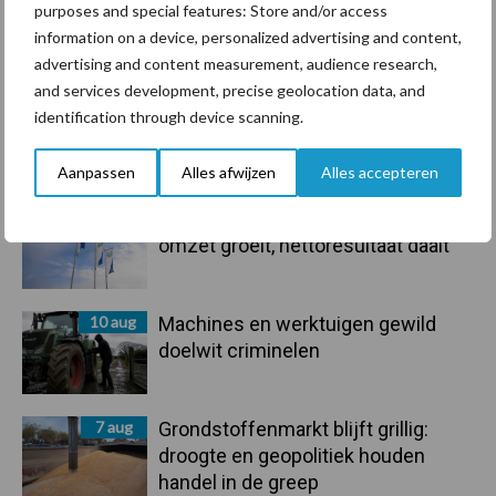
purposes and special features: Store and/or access
information on a device, personalized advertising and content,
Toon meer
advertising and content measurement, audience research,
and services development, precise geolocation data, and
identification through device scanning.
Primaire
Recent nieuws
Partner nieuws
Aanpassen
Alles afwijzen
Alles accepteren
Sidebar
10 aug
Jaarverslag 2025 Royal A-ware:
omzet groeit, nettoresultaat daalt
10 aug
Machines en werktuigen gewild
doelwit criminelen
7 aug
Grondstoffenmarkt blijft grillig:
droogte en geopolitiek houden
handel in de greep