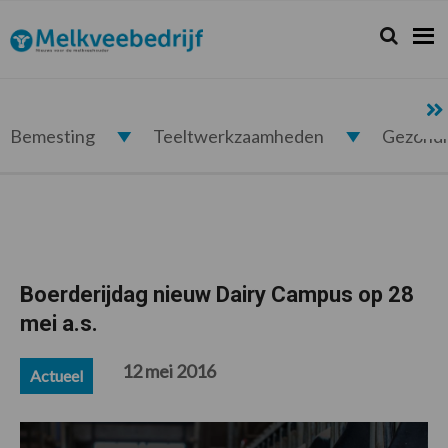
Spring
Door
Spring
Spring
naar
naar
naar
naar
Zoeken...
Zoek
Melkveebedrijf.nl
de
de
de
de
hoofdnavigatie
hoofd
eerste
voettekst
inhoud
sidebar
Bemesting
Teeltwerkzaamheden
Gezond
Boerderijdag nieuw Dairy Campus op 28
mei a.s.
12 mei 2016
Actueel