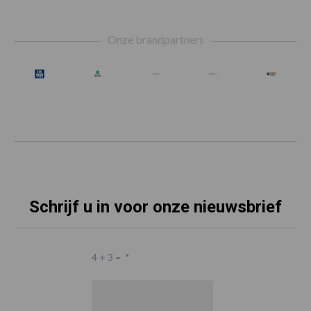
Footer
Onze brandpartners
Schrijf u in voor onze nieuwsbrief
4 + 3 =
*