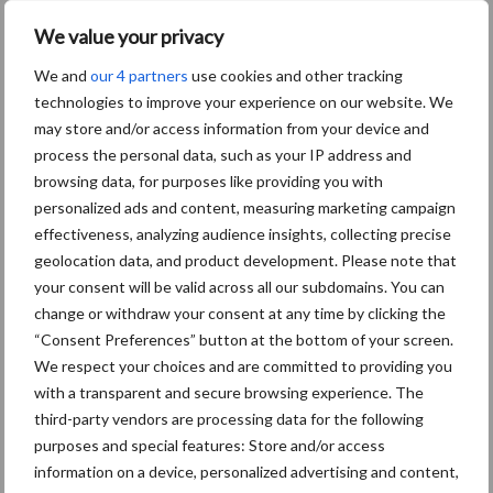
W.:
www.ltonoord.nl
We value your privacy
Aanbevolen voor jou!
We and
our 4 partners
use cookies and other tracking
technologies to improve your experience on our website. We
Grondstoffenmarkt blijft
may store and/or access information from your device and
grillig: droogte en
process the personal data, such as your IP address and
geopolitiek houden handel
browsing data, for purposes like providing you with
in de greep
personalized ads and content, measuring marketing campaign
effectiveness, analyzing audience insights, collecting precise
De speenhuid: een vaak
geolocation data, and product development. Please note that
onderschatte risicofactor
your consent will be valid across all our subdomains. You can
voor mastitis
change or withdraw your consent at any time by clicking the
“Consent Preferences” button at the bottom of your screen.
We respect your choices and are committed to providing you
with a transparent and secure browsing experience. The
ForFarmers ziet volume en
third-party vendors are processing data for the following
marktaandeel groeien in
purposes and special features: Store and/or access
krimpende Nederlandse
information on a device, personalized advertising and content,
markt