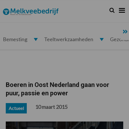
Spring
Door
Spring
Spring
naar
naar
naar
naar
Zoeken...
Zoek
Melkveebedrijf.nl
de
de
de
de
hoofdnavigatie
hoofd
eerste
voettekst
inhoud
sidebar
Bemesting
Teeltwerkzaamheden
Gezond
Boeren in Oost Nederland gaan voor
puur, passie en power
10 maart 2015
Actueel