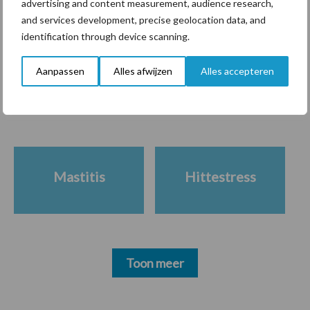
advertising and content measurement, audience research,
and services development, precise geolocation data, and
identification through device scanning.
Themapagina's
Aanpassen
Alles afwijzen
Alles accepteren
Diergezondheid
Bemesting
Fokkerij
Melkv
Mastitis
Hittestress
Toon meer