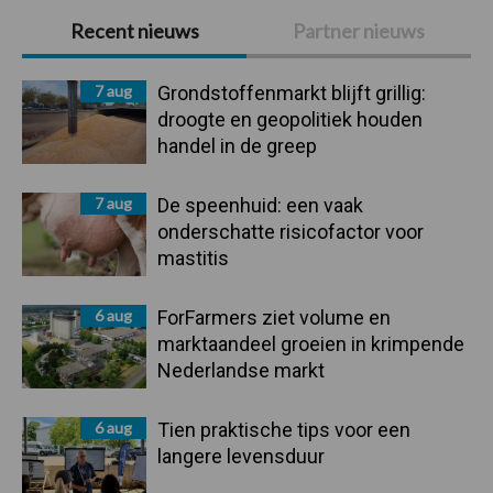
Primaire
Recent nieuws
Partner nieuws
Sidebar
7 aug
Grondstoffenmarkt blijft grillig:
droogte en geopolitiek houden
handel in de greep
7 aug
De speenhuid: een vaak
onderschatte risicofactor voor
mastitis
6 aug
ForFarmers ziet volume en
marktaandeel groeien in krimpende
Nederlandse markt
6 aug
Tien praktische tips voor een
langere levensduur