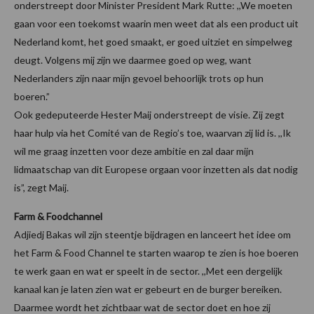
onderstreept door Minister President Mark Rutte: ,,We moeten
gaan voor een toekomst waarin men weet dat als een product uit
Nederland komt, het goed smaakt, er goed uitziet en simpelweg
deugt. Volgens mij zijn we daarmee goed op weg, want
Nederlanders zijn naar mijn gevoel behoorlijk trots op hun
boeren.”
Ook gedeputeerde Hester Maij onderstreept de visie. Zij zegt
haar hulp via het Comité van de Regio’s toe, waarvan zij lid is. ,,Ik
wil me graag inzetten voor deze ambitie en zal daar mijn
lidmaatschap van dit Europese orgaan voor inzetten als dat nodig
is”, zegt Maij.
Farm & Foodchannel
Adjiedj Bakas wil zijn steentje bijdragen en lanceert het idee om
het Farm & Food Channel te starten waarop te zien is hoe boeren
te werk gaan en wat er speelt in de sector. ,,Met een dergelijk
kanaal kan je laten zien wat er gebeurt en de burger bereiken.
Daarmee wordt het zichtbaar wat de sector doet en hoe zij