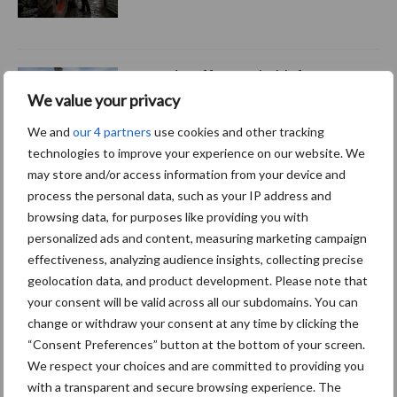
Grondstoffenmarkt blijft
grillig: droogte en
We value your privacy
geopolitiek houden handel
We and
our 4 partners
use cookies and other tracking
in de greep
technologies to improve your experience on our website. We
may store and/or access information from your device and
process the personal data, such as your IP address and
Themapagina's
browsing data, for purposes like providing you with
personalized ads and content, measuring marketing campaign
effectiveness, analyzing audience insights, collecting precise
Diergezondheid
Bemesting
Fokkerij
Melkv
geolocation data, and product development. Please note that
your consent will be valid across all our subdomains. You can
change or withdraw your consent at any time by clicking the
“Consent Preferences” button at the bottom of your screen.
We respect your choices and are committed to providing you
Mastitis
Hittestress
with a transparent and secure browsing experience. The