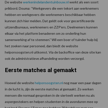
De website
werkenindelandentuinbouw.nl
werkt als een soort
prikbord. Douma: “Werkgevers die een tekort aan werknemers
hebben en werkgevers die werknemers beschikbaar hebben
kunnen zich hier melden. Dat geldt ook voor gecertificeerde
uitzendbureaus, werknemers en ZZP’ers. Deelnemers kunnen
elkaar via het platform benaderen om zo onderling hun
samenwerking af te stemmen.” Wil een boer of tuinder hulp bij
het zoeken naar personeel, dan biedt de website
helponsoogsten.nl uitkomst. Via de backoffice van deze site kan
ook de administratieve afhandeling worden verzorgd.
Eerste matches al gemaakt
Hoewel de website
helponsoogsten.nl
nog maar een paar dagen
in de lucht is, zijn de eerste matches al gemaakt. Zo werken
mensen die normaal gesproken in de sierteelt werken nu als
aspergestekers en helpen studenten in de avonduren mee op
het land. Douma: “Tot nu toe hebben 70 bedrijven met een