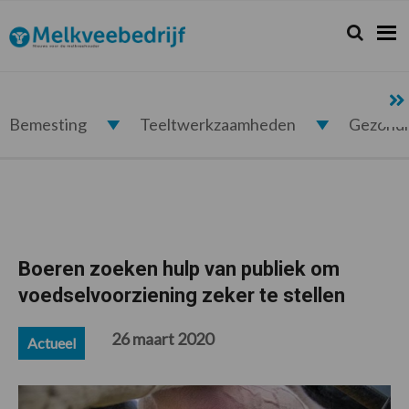
Spring
Door
Spring
Spring
naar
naar
naar
naar
Zoeken...
Zoek
Melkveebedrijf.nl
de
de
de
de
hoofdnavigatie
hoofd
eerste
voettekst
inhoud
sidebar
Bemesting
Teeltwerkzaamheden
Gezond
Boeren zoeken hulp van publiek om
voedselvoorziening zeker te stellen
26 maart 2020
Actueel