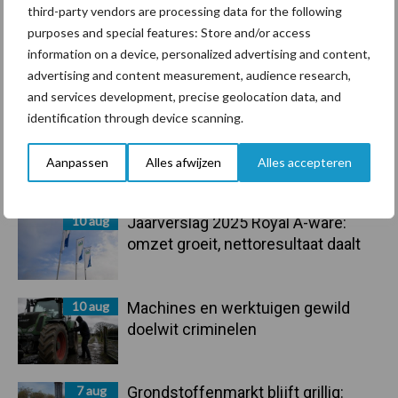
third-party vendors are processing data for the following
purposes and special features: Store and/or access
information on a device, personalized advertising and content,
advertising and content measurement, audience research,
Toon meer
and services development, precise geolocation data, and
identification through device scanning.
Primaire
Aanpassen
Alles afwijzen
Alles accepteren
Recent nieuws
Partner nieuws
Sidebar
10 aug
Jaarverslag 2025 Royal A-ware:
omzet groeit, nettoresultaat daalt
10 aug
Machines en werktuigen gewild
doelwit criminelen
7 aug
Grondstoffenmarkt blijft grillig: