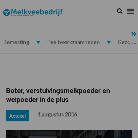
Spring
Door
Spring
Spring
naar
naar
naar
naar
Zoeken...
Zoek
Melkveebedrijf.nl
de
de
de
de
hoofdnavigatie
hoofd
eerste
voettekst
inhoud
sidebar
Bemesting
Teeltwerkzaamheden
Gezond
Boter, verstuivingsmelkpoeder en
weipoeder in de plus
1 augustus 2016
Actueel