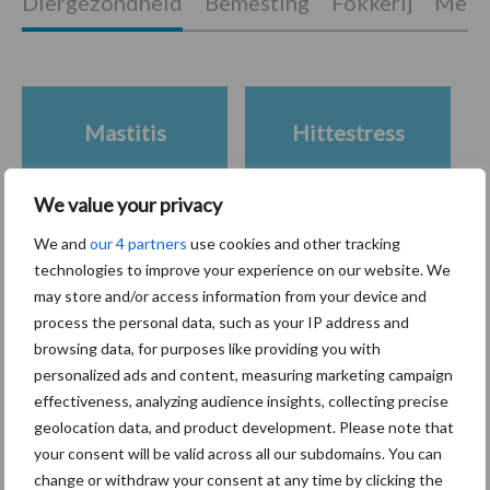
Diergezondheid
Bemesting
Fokkerij
Melkv
Mastitis
Hittestress
We value your privacy
We and
our 4 partners
use cookies and other tracking
Toon meer
technologies to improve your experience on our website. We
may store and/or access information from your device and
process the personal data, such as your IP address and
browsing data, for purposes like providing you with
Primaire
Recent nieuws
Partner nieuws
personalized ads and content, measuring marketing campaign
Sidebar
effectiveness, analyzing audience insights, collecting precise
geolocation data, and product development. Please note that
7 aug
De speenhuid: een vaak
your consent will be valid across all our subdomains. You can
onderschatte risicofactor voor
change or withdraw your consent at any time by clicking the
mastitis