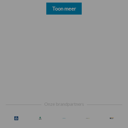
Toon meer
Footer
Onze brandpartners