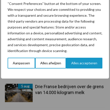
“Consent Preferences” button at the bottom of your screen.
We respect your choices and are committed to providing you
6 aug
ForFarmers ziet volume en
with a transparent and secure browsing experience. The
marktaandeel groeien in krimpende
third-party vendors are processing data for the following
Nederlandse markt
purposes and special features: Store and/or access
information on a device, personalized advertising and content,
6 aug
Tien praktische tips voor een
advertising and content measurement, audience research,
langere levensduur
and services development, precise geolocation data, and
identification through device scanning.
5 aug
“Vraag naar praktische
Aanpassen
Alles afwijzen
Alles accepteren
hygieneoplossingen is in Polen
groter dan ooit”
5 aug
Drie Franse bedrijven over de grens
van 14.000 kilogram melk