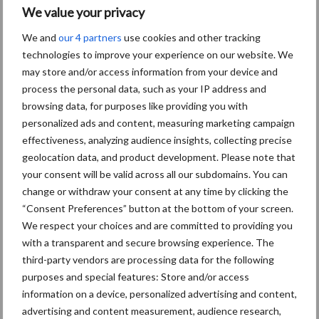
We value your privacy
Aanbevolen voor jou!
We and
our 4 partners
use cookies and other tracking
technologies to improve your experience on our website. We
Tot 5 ton per wiel om
may store and/or access information from your device and
ondergrondverdichting te
process the personal data, such as your IP address and
beperken
browsing data, for purposes like providing you with
personalized ads and content, measuring marketing campaign
effectiveness, analyzing audience insights, collecting precise
Jaarverslag 2025 Royal A-
geolocation data, and product development. Please note that
ware: omzet groeit,
your consent will be valid across all our subdomains. You can
nettoresultaat daalt
change or withdraw your consent at any time by clicking the
“Consent Preferences” button at the bottom of your screen.
We respect your choices and are committed to providing you
with a transparent and secure browsing experience. The
Machines en werktuigen
third-party vendors are processing data for the following
gewild doelwit criminelen
purposes and special features: Store and/or access
information on a device, personalized advertising and content,
advertising and content measurement, audience research,