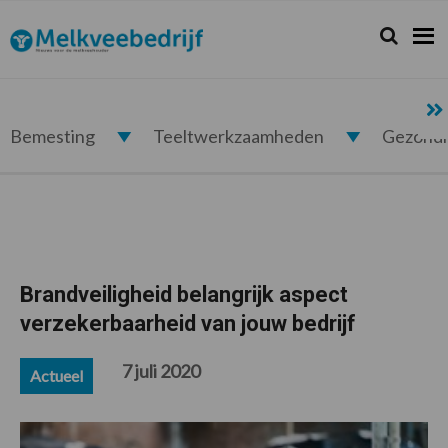
Spring
Door
Spring
Spring
naar
naar
naar
naar
Zoeken...
Zoek
Melkveebedrijf.nl
de
de
de
de
hoofdnavigatie
hoofd
eerste
voettekst
inhoud
sidebar
Bemesting
Teeltwerkzaamheden
Gezond
Brandveiligheid belangrijk aspect
verzekerbaarheid van jouw bedrijf
7 juli 2020
Actueel