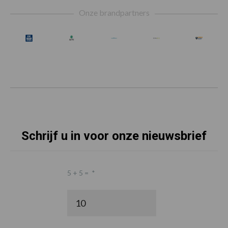
Footer
Onze brandpartners
Schrijf u in voor onze nieuwsbrief
5 + 5 =
*