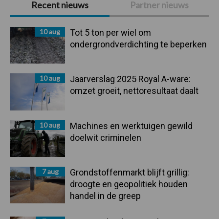
Recent nieuws
Partner nieuws
Sidebar
10 aug
Tot 5 ton per wiel om
ondergrondverdichting te beperken
10 aug
Jaarverslag 2025 Royal A-ware:
omzet groeit, nettoresultaat daalt
10 aug
Machines en werktuigen gewild
doelwit criminelen
7 aug
Grondstoffenmarkt blijft grillig:
droogte en geopolitiek houden
handel in de greep