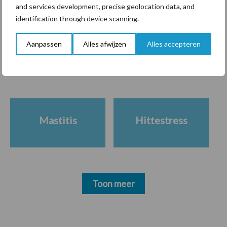
and services development, precise geolocation data, and
identification through device scanning.
Themapagina's
Aanpassen
Alles afwijzen
Alles accepteren
Diergezondheid
Bemesting
Fokkerij
Melkv
Mastitis
Hittestress
Toon meer
Primaire