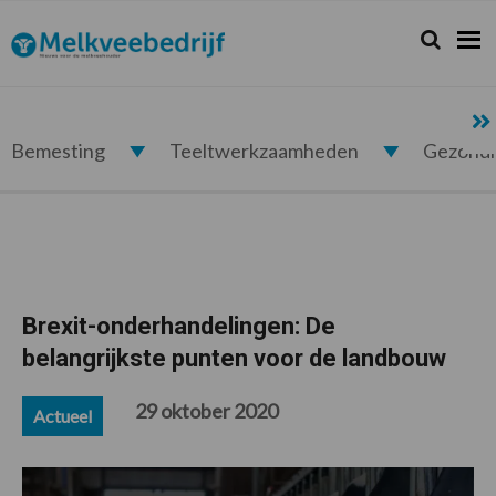
Spring
Door
Spring
Spring
naar
naar
naar
naar
Zoeken...
Zoek
Melkveebedrijf.nl
de
de
de
de
hoofdnavigatie
hoofd
eerste
voettekst
inhoud
sidebar
Bemesting
Teeltwerkzaamheden
Gezond
Brexit-onderhandelingen: De
belangrijkste punten voor de landbouw
29 oktober 2020
Actueel