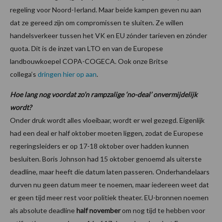
regeling voor Noord-Ierland. Maar beide kampen geven nu aan
dat ze gereed zijn om compromissen te sluiten. Ze willen
handelsverkeer tussen het VK en EU zónder tarieven en zónder
quota. Dit is de inzet van LTO en van de Europese
landbouwkoepel COPA-COGECA. Ook onze Britse
collega’s
dringen hier op aan
.
Hoe lang nog voordat zo’n rampzalige ‘no-deal’ onvermijdelijk
wordt?
Onder druk wordt alles vloeibaar, wordt er wel gezegd. Eigenlijk
had een deal er half oktober moeten liggen, zodat de Europese
regeringsleiders er op 17-18 oktober over hadden kunnen
besluiten. Boris Johnson had 15 oktober genoemd als uiterste
deadline, maar heeft die datum laten passeren. Onderhandelaars
durven nu geen datum meer te noemen, maar iedereen weet dat
er geen tijd meer rest voor politiek theater. EU-bronnen noemen
als absolute deadline
half november
om nog tijd te hebben voor