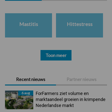
Mastitis
Hittestress
Toon meer
Primaire
Recent nieuws
Partner nieuws
Sidebar
6 aug
ForFarmers ziet volume en
marktaandeel groeien in krimpende
Nederlandse markt