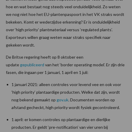
hoe en wat bestaat nog steeds veel onduidelijkheid. Zo weten
we nog niet hoe het EU-plantenpaspoort in het VK straks wordt
bekeken. Komt er wederzijdse erkenning? Er is onduidelijkheid
over ‘high priority’ plantmateriaal versus ‘regulated plants’.
Exporteurs willen graag weten waar straks specifiek naar
gekeken wordt.
De Britse regering heeft op 8 oktober een
update
gepubliceerd
van het ‘border operating model’. Er zijn drie
fasen, die ingaan per 1 januari, 1 april en 1 juli:
1 januari 2021: alleen controles voor levend vee en ook voor
‘high priority’ plantaardige producten. Welke dat zijn, wordt
nog bekend gemaakt op
gov.uk
. Documenten worden op
afstand gecheckt, high priority wordt fysiek gecontroleerd.
1 april: er komen controles op plantaardige en dierlijke
producten. Er geldt ‘pre-notification’ van vier uren bij