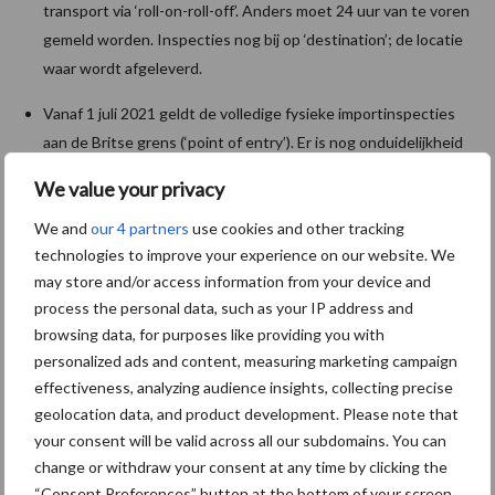
transport via ‘roll-on-roll-off’. Anders moet 24 uur van te voren
gemeld worden. Inspecties nog bij op ‘destination’; de locatie
waar wordt afgeleverd.
Vanaf 1 juli 2021 geldt de volledige fysieke importinspecties
aan de Britse grens (‘point of entry’). Er is nog onduidelijkheid
over welke faciliteiten in welke Britse havens (of in-land)
We value your privacy
beschikbaar komen.
We and
our 4 partners
use cookies and other tracking
Over verpakkingsmateriaal zoals pallets dat leeg terug gaat,
technologies to improve your experience on our website. We
komt de Britse regering binnenkort nog met wetgeving.
may store and/or access information from your device and
process the personal data, such as your IP address and
De Britse regering maakte onlangs bekend zeker anderhalf miljard
browsing data, for purposes like providing you with
pond te gaan investeren in grenskantoren en
personalized ads and content, measuring marketing campaign
inspectiefaciliteiten. Opnieuw een teken dat Brexit veel geld
effectiveness, analyzing audience insights, collecting precise
kost. En dat terwijl de economieën van de EU en het VK door het
geolocation data, and product development. Please note that
diepste dal van de laatste honderd jaar gaan (corona). Niemand zit
your consent will be valid across all our subdomains. You can
te wachten op nog meer schade voor de handel.
change or withdraw your consent at any time by clicking the
“Consent Preferences” button at the bottom of your screen.