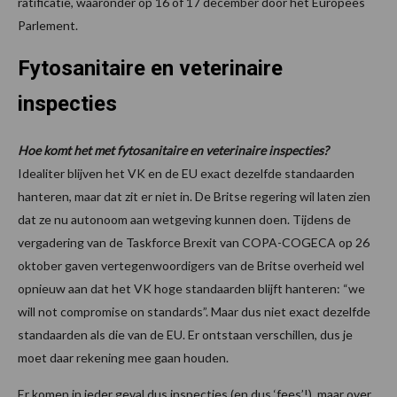
ratificatie, waaronder op 16 of 17 december door het Europees
Parlement.
Fytosanitaire en veterinaire
inspecties
Hoe komt het met fytosanitaire en veterinaire inspecties?
Idealiter blijven het VK en de EU exact dezelfde standaarden
hanteren, maar dat zit er niet in. De Britse regering wil laten zien
dat ze nu autonoom aan wetgeving kunnen doen. Tijdens de
vergadering van de Taskforce Brexit van COPA-COGECA op 26
oktober gaven vertegenwoordigers van de Britse overheid wel
opnieuw aan dat het VK hoge standaarden blijft hanteren: “we
will not compromise on standards”. Maar dus niet exact dezelfde
standaarden als die van de EU. Er ontstaan verschillen, dus je
moet daar rekening mee gaan houden.
Er komen in ieder geval dus inspecties (en dus ‘fees’!), maar over