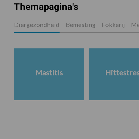
Themapagina's
Diergezondheid
Bemesting
Fokkerij
Me
Mastitis
Hittestre