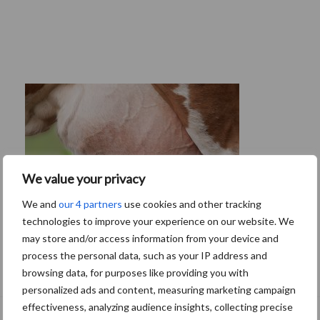
We value your privacy
We and
our 4 partners
use cookies and other tracking
technologies to improve your experience on our website. We
may store and/or access information from your device and
process the personal data, such as your IP address and
De speenhuid: een vaak onderschatte
browsing data, for purposes like providing you with
risicofactor voor mastitis
personalized ads and content, measuring marketing campaign
effectiveness, analyzing audience insights, collecting precise