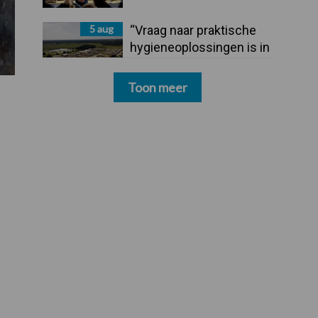
5 aug
“Vraag naar praktische
hygieneoplossingen is in
Polen groter dan ooit”
Toon meer