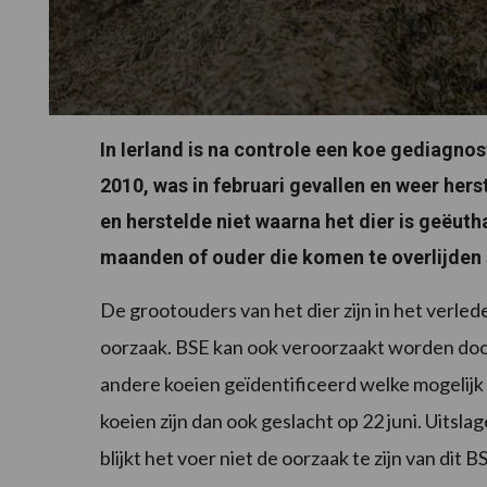
In Ierland is na controle een koe gediagno
2010, was in februari gevallen en weer hers
en herstelde niet waarna het dier is geëut
maanden of ouder die komen te overlijden
De grootouders van het dier zijn in het verlede
oorzaak. BSE kan ook veroorzaakt worden door
andere koeien geïdentificeerd welke mogelij
koeien zijn dan ook geslacht op 22 juni. Uits
blijkt het voer niet de oorzaak te zijn van dit B