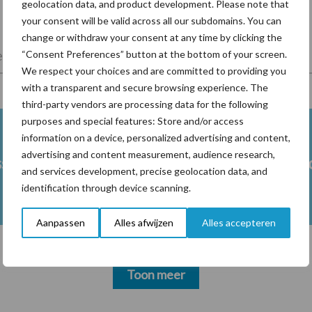
geolocation data, and product development. Please note that
your consent will be valid across all our subdomains. You can
change or withdraw your consent at any time by clicking the
lkveebedrijf
Veevoer
Wet en regelgeving
“Consent Preferences” button at the bottom of your screen.
We respect your choices and are committed to providing you
with a transparent and secure browsing experience. The
third-party vendors are processing data for the following
purposes and special features: Store and/or access
information on a device, personalized advertising and content,
advertising and content measurement, audience research,
ss
Ketose
Klauwgez
and services development, precise geolocation data, and
identification through device scanning.
Aanpassen
Alles afwijzen
Alles accepteren
Toon meer