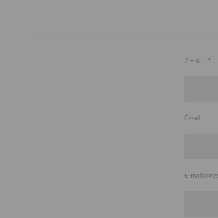
7 + 6 =
*
Email
E-mailadre