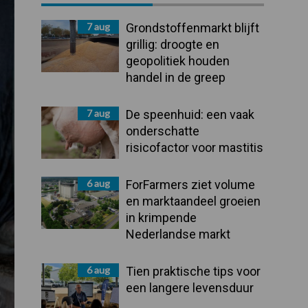
Sidebar
7 aug
Grondstoffenmarkt blijft
grillig: droogte en
geopolitiek houden
handel in de greep
7 aug
De speenhuid: een vaak
onderschatte
risicofactor voor mastitis
6 aug
ForFarmers ziet volume
en marktaandeel groeien
in krimpende
Nederlandse markt
6 aug
Tien praktische tips voor
een langere levensduur