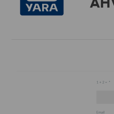
1 + 2 =
*
Email