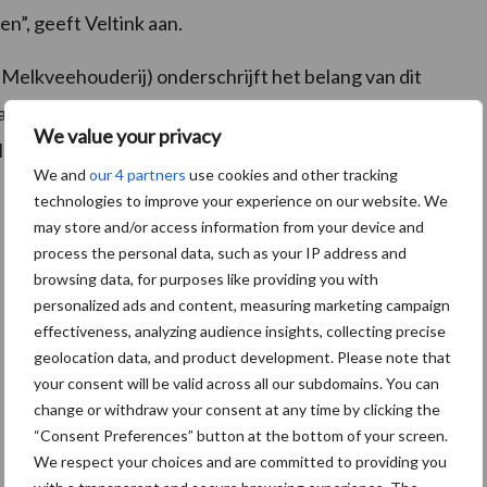
n”, geeft Veltink aan.
elkveehouderij) onderschrijft het belang van dit
angrijk voor de sector omdat de markt, innovaties en
We value your privacy
en. De nieuwe website draagt daaraan bij door het
We and
our 4 partners
use cookies and other tracking
technologies to improve your experience on our website. We
may store and/or access information from your device and
process the personal data, such as your IP address and
browsing data, for purposes like providing you with
personalized ads and content, measuring marketing campaign
effectiveness, analyzing audience insights, collecting precise
geolocation data, and product development. Please note that
your consent will be valid across all our subdomains. You can
change or withdraw your consent at any time by clicking the
“Consent Preferences” button at the bottom of your screen.
We respect your choices and are committed to providing you