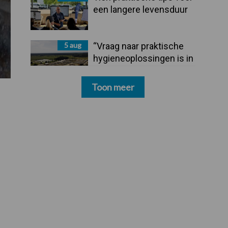
een langere levensduur
5 aug
“Vraag naar praktische
hygieneoplossingen is in
Polen groter dan ooit”
Toon meer