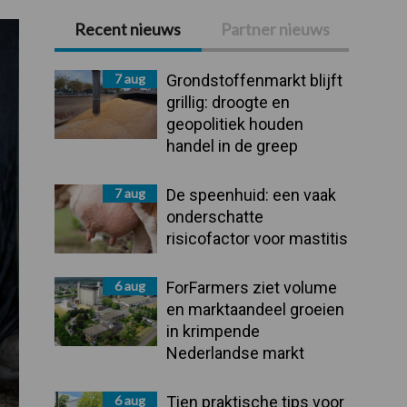
Recent nieuws
Partner nieuws
Primaire
Sidebar
7 aug
Grondstoffenmarkt blijft
grillig: droogte en
geopolitiek houden
handel in de greep
7 aug
De speenhuid: een vaak
onderschatte
risicofactor voor mastitis
6 aug
ForFarmers ziet volume
en marktaandeel groeien
in krimpende
Nederlandse markt
6 aug
Tien praktische tips voor