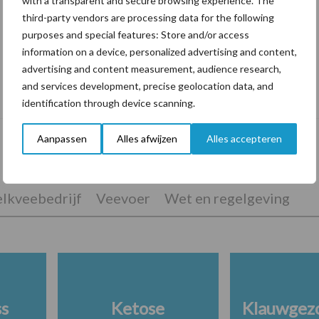
with a transparent and secure browsing experience. The
third-party vendors are processing data for the following
purposes and special features: Store and/or access
information on a device, personalized advertising and content,
advertising and content measurement, audience research,
De speenhuid: een vaak onderschatte
and services development, precise geolocation data, and
risicofactor voor mastitis
identification through device scanning.
Aanpassen
Alles afwijzen
Alles accepteren
lkveebedrijf
Veevoer
Wet en regelgeving
ss
Ketose
Klauwgez