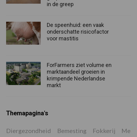
in de greep
De speenhuid: een vaak
onderschatte risicofactor
voor mastitis
ForFarmers ziet volume en
marktaandeel groeien in
krimpende Nederlandse
markt
Themapagina's
Diergezondheid
Bemesting
Fokkerij
Melkv