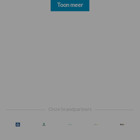
Toon meer
Footer
Onze brandpartners