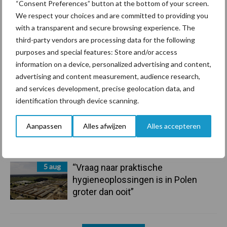
“Consent Preferences” button at the bottom of your screen.
7 aug
De speenhuid: een vaak
We respect your choices and are committed to providing you
onderschatte risicofactor voor
with a transparent and secure browsing experience. The
mastitis
third-party vendors are processing data for the following
purposes and special features: Store and/or access
information on a device, personalized advertising and content,
6 aug
ForFarmers ziet volume en
advertising and content measurement, audience research,
marktaandeel groeien in krimpende
and services development, precise geolocation data, and
Nederlandse markt
identification through device scanning.
6 aug
Tien praktische tips voor een
Aanpassen
Alles afwijzen
Alles accepteren
langere levensduur
5 aug
“Vraag naar praktische
hygieneoplossingen is in Polen
groter dan ooit”