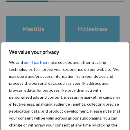
Mastitis
Hittestress
We value your privacy
We and
our 4 partners
use cookies and other tracking
Toon meer
technologies to improve your experience on our website. We
may store and/or access information from your device and
process the personal data, such as your IP address and
Primaire
browsing data, for purposes like providing you with
Recent nieuws
Partner nieuws
personalized ads and content, measuring marketing campaign
Sidebar
effectiveness, analyzing audience insights, collecting precise
7 aug
Grondstoffenmarkt blijft grillig:
geolocation data, and product development. Please note that
droogte en geopolitiek houden
your consent will be valid across all our subdomains. You can
handel in de greep
change or withdraw your consent at any time by clicking the