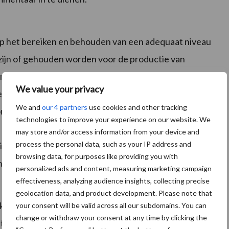
 op het bereiken en behouden van een adequaat niveau
 zijn of gehouden worden voor de productie van
ent zoals beschreven in deze Technical Specification
We value your privacy
es:
We and
our 4 partners
use cookies and other tracking
r diverse organisaties in de keten voor producten van
technologies to improve your experience on our website. We
may store and/or access information from your device and
process the personal data, such as your IP address and
eligieuze contexten;
browsing data, for purposes like providing you with
n.
personalized ads and content, measuring marketing campaign
effectiveness, analyzing audience insights, collecting precise
geolocation data, and product development. Please note that
 kijkje nemen in het commissieplan of contact opnemen
your consent will be valid across all our subdomains. You can
change or withdraw your consent at any time by clicking the
elefoon (015) 2 690 436, of per e-mail