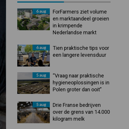
Sidebar
6 aug
ForFarmers ziet volume
en marktaandeel groeien
in krimpende
Nederlandse markt
6 aug
Tien praktische tips voor
een langere levensduur
5 aug
“Vraag naar praktische
hygieneoplossingen is in
Polen groter dan ooit”
5 aug
Drie Franse bedrijven
over de grens van 14.000
kilogram melk