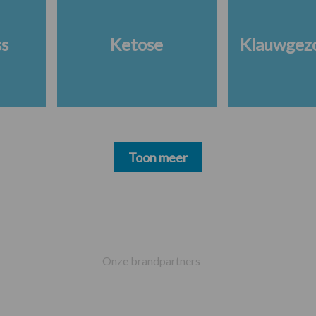
ss
Ketose
Klauwgez
Toon meer
Onze brandpartners