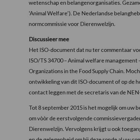
wetenschap en belangenorganisaties. Gezame
‘Animal Welfare’). De Nederlandse belanghe
normcommissie voor Dierenwelzijn.
Discussieer mee
Het ISO-document dat nu ter commentaar voorli
ISO/TS 34700 – Animal welfare management –
Organizations in the Food Supply Chain. Mocht 
ontwikkeling van dit ISO-document of op de ho
contact leggen met de secretaris van de NE
Tot 8 september 2015 is het mogelijk om uw be
om vòòr de eerstvolgende commissievergade
Dierenwelzijn. Vervolgens krijgt u ook toega
en de gelegenheid om bij deze ronde al uw co