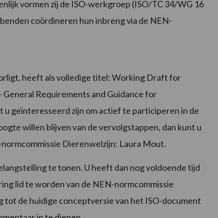
nlijk vormen zij de ISO-werkgroep (ISO/TC 34/WG 16
bbenden coördineren hun inbreng via de NEN-
gt, heeft als volledige titel: Working Draft for
 General Requirements and Guidance for
u geïnteresseerd zijn om actief te participeren in de
ogte willen blijven van de vervolgstappen, dan kunt u
N-normcommissie Dierenwelzijn: Laura Mout.
langstelling te tonen. U heeft dan nog voldoende tijd
ring lid te worden van de NEN-normcommissie
ng tot de huidige conceptversie van het ISO-document
mmentaar in te dienen.