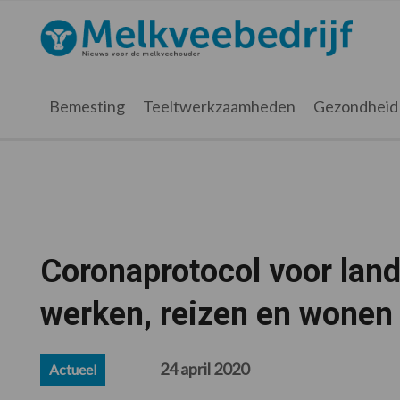
Spring
Door
Spring
Spring
naar
naar
naar
naar
Melkveebedrijf.nl
de
de
de
de
hoofdnavigatie
hoofd
eerste
voettekst
inhoud
sidebar
Bemesting
Teeltwerkzaamheden
Gezondheid
Coronaprotocol voor land-
werken, reizen en wonen 
24 april 2020
Actueel