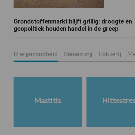
Grondstoffenmarkt blijft grillig: droogte en
geopolitiek houden handel in de greep
Diergezondheid
Bemesting
Fokkerij
Me
Mastitis
Hittestre