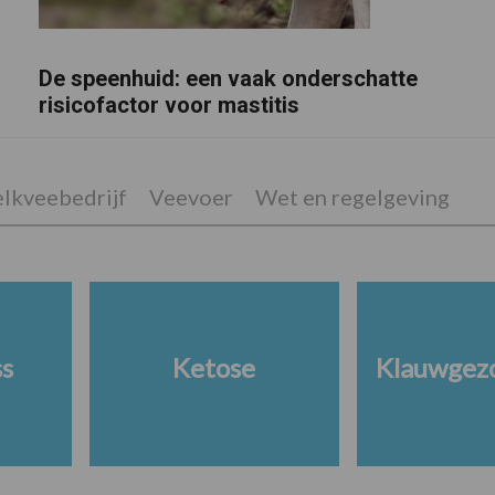
De speenhuid: een vaak onderschatte
risicofactor voor mastitis
lkveebedrijf
Veevoer
Wet en regelgeving
ss
Ketose
Klauwgez