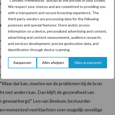
“Consent Preferences” button at the bottom of your screen.
orteerband, waar medewerkers dicht op elkaar staan en
We respect your choices and are committed to providing you
ijvoorbeeld door het plaatsen van tussenschotten.
with a transparent and secure browsing experience. The
third-party vendors are processing data for the following
men
purposes and special features: Store and/or access
information on a device, personalized advertising and content,
advertising and content measurement, audience research,
ordt het belang van het protocol onderschreven.
and services development, precise geolocation data, and
iteit. We zijn blij dat we als werkgevers en werknemers
identification through device scanning.
 Wim van den Boomen, portefeuillehouder Goed
Aanpassen
Alles afwijzen
Alles accepteren
ns de Taskforce Arbeid van LTO Nederland. Ook de
et protocol. Jeroen Warnaar, bestuurder Land- en
“Waar dat kan, moeten we de problemen bij de bron
ht niet anders kan. Dan blijft de gezondheid van
k gewaarborgd.” Leo van Beekum, bestuurder
jgen momenteel veel klachten over mogelijk onveilige