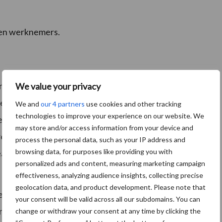
 en werknemers.
oronacrisis inhoudt, wordt de zogeheten
We value your privacy
rbij wordt eerst bekeken of het risico bij de bron kan
We and
our 4 partners
use cookies and other tracking
technologies to improve your experience on our website. We
 maatregelen genomen. . De maatregelen in dit
may store and/or access information from your device and
regelen van een hoger niveau moeten de voorkeur
process the personal data, such as your IP address and
browsing data, for purposes like providing you with
u. Een maatregel van een lager niveau is alleen
personalized ads and content, measuring marketing campaign
effectiveness, analyzing audience insights, collecting precise
geolocation data, and product development. Please note that
eren uitzien. Een voorbeeld van veilig 1,5 meter uit
your consent will be valid across all our subdomains. You can
n aan tafels die als de vlakken van een dambord tegen
change or withdraw your consent at any time by clicking the