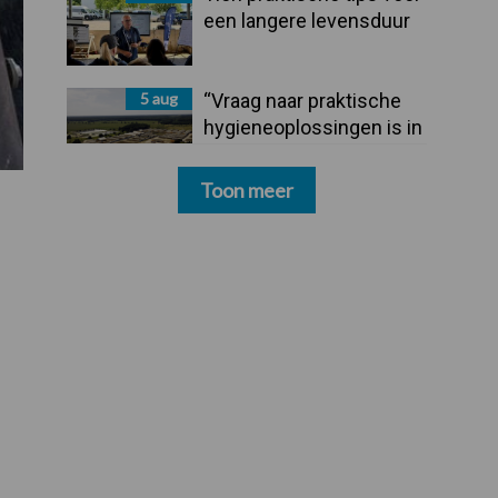
een langere levensduur
5 aug
“Vraag naar praktische
hygieneoplossingen is in
Polen groter dan ooit”
Toon meer