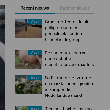
Recent nieuws
Partner nieuws
Primaire
Sidebar
7 aug
Grondstoffenmarkt blijft
grillig: droogte en
geopolitiek houden
handel in de greep
7 aug
De speenhuid: een vaak
onderschatte
risicofactor voor mastitis
6 aug
ForFarmers ziet volume
en marktaandeel groeien
in krimpende
Nederlandse markt
6 aug
Tien praktische tips voor