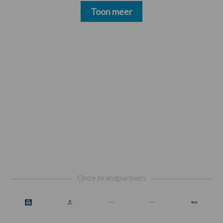
Toon meer
Footer
Onze brandpartners