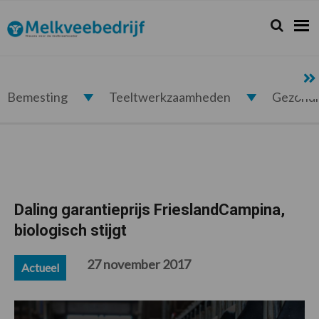
Spring
Door
Spring
Spring
naar
naar
naar
naar
Zoeken...
Zoek
Melkveebedrijf.nl
de
de
de
de
hoofdnavigatie
hoofd
eerste
voettekst
inhoud
sidebar
Bemesting
Teeltwerkzaamheden
Gezond
Daling garantieprijs FrieslandCampina,
biologisch stijgt
27 november 2017
Actueel