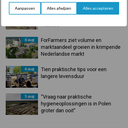
Aanpassen
Alles afwijzen
Alles accepteren
7 aug
De speenhuid: een vaak
onderschatte risicofactor voor
mastitis
6 aug
ForFarmers ziet volume en
marktaandeel groeien in krimpende
Nederlandse markt
6 aug
Tien praktische tips voor een
langere levensduur
5 aug
“Vraag naar praktische
hygieneoplossingen is in Polen
groter dan ooit”