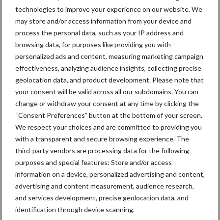
technologies to improve your experience on our website. We
may store and/or access information from your device and
process the personal data, such as your IP address and
browsing data, for purposes like providing you with
Mastitis
Hittestress
personalized ads and content, measuring marketing campaign
effectiveness, analyzing audience insights, collecting precise
geolocation data, and product development. Please note that
your consent will be valid across all our subdomains. You can
change or withdraw your consent at any time by clicking the
Toon meer
“Consent Preferences” button at the bottom of your screen.
We respect your choices and are committed to providing you
with a transparent and secure browsing experience. The
third-party vendors are processing data for the following
Primaire
Recent nieuws
Partner nieuws
purposes and special features: Store and/or access
Sidebar
information on a device, personalized advertising and content,
advertising and content measurement, audience research,
7 aug
Grondstoffenmarkt blijft grillig:
and services development, precise geolocation data, and
droogte en geopolitiek houden
identification through device scanning.
handel in de greep