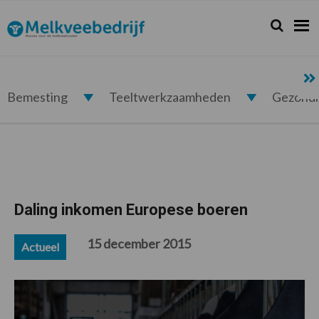
Spring
Door
Spring
Spring
naar
naar
naar
naar
Zoeken...
Zoek
Melkveebedrijf.nl
de
de
de
de
hoofdnavigatie
hoofd
eerste
voettekst
inhoud
sidebar
Bemesting
Teeltwerkzaamheden
Gezond
Daling inkomen Europese boeren
15 december 2015
Actueel