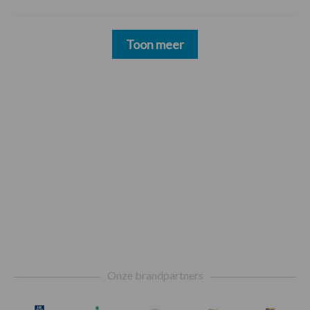
Toon meer
Footer
Onze brandpartners