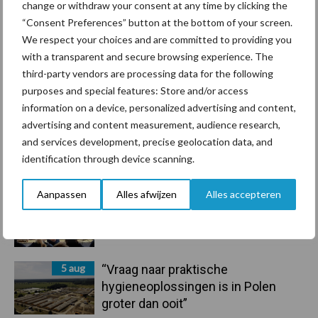
droogte en geopolitiek houden
change or withdraw your consent at any time by clicking the
handel in de greep
“Consent Preferences” button at the bottom of your screen.
We respect your choices and are committed to providing you
7 aug
De speenhuid: een vaak
with a transparent and secure browsing experience. The
onderschatte risicofactor voor
third-party vendors are processing data for the following
mastitis
purposes and special features: Store and/or access
information on a device, personalized advertising and content,
advertising and content measurement, audience research,
6 aug
ForFarmers ziet volume en
and services development, precise geolocation data, and
marktaandeel groeien in krimpende
identification through device scanning.
Nederlandse markt
Aanpassen
Alles afwijzen
Alles accepteren
6 aug
Tien praktische tips voor een
langere levensduur
5 aug
“Vraag naar praktische
hygieneoplossingen is in Polen
groter dan ooit”