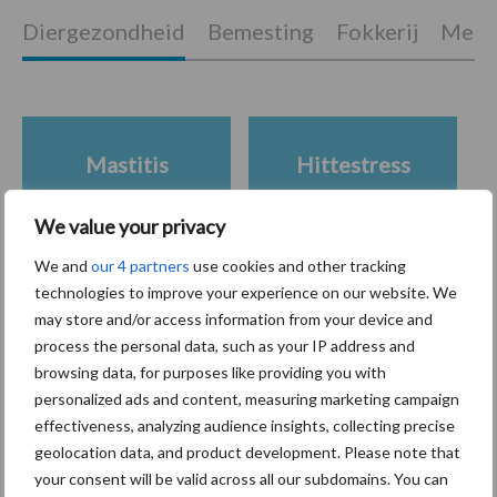
Diergezondheid
Bemesting
Fokkerij
Melkv
Mastitis
Hittestress
We value your privacy
We and
our 4 partners
use cookies and other tracking
technologies to improve your experience on our website. We
Toon meer
may store and/or access information from your device and
process the personal data, such as your IP address and
browsing data, for purposes like providing you with
Primaire
personalized ads and content, measuring marketing campaign
Recent nieuws
Partner nieuws
effectiveness, analyzing audience insights, collecting precise
Sidebar
geolocation data, and product development. Please note that
7 aug
Grondstoffenmarkt blijft grillig:
your consent will be valid across all our subdomains. You can