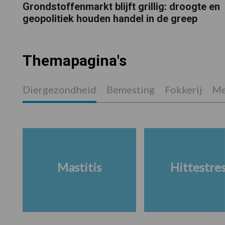
Grondstoffenmarkt blijft grillig: droogte en
geopolitiek houden handel in de greep
Themapagina's
Diergezondheid
Bemesting
Fokkerij
Me
Mastitis
Hittestre