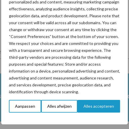
personalized ads and content, measuring marketing campaign
De speenhuid: een vaak onderschatte
effectiveness, analyzing audience insights, collecting precise
risicofactor voor mastitis
geolocation data, and product development. Please note that
your consent will be valid across all our subdomains. You can
change or withdraw your consent at any time by clicking the
“Consent Preferences” button at the bottom of your screen.
We respect your choices and are committed to providing you
with a transparent and secure browsing experience. The
lkveebedrijf
Veevoer
Wet en regelgeving
third-party vendors are processing data for the following
purposes and special features: Store and/or access
information on a device, personalized advertising and content,
advertising and content measurement, audience research,
and services development, precise geolocation data, and
identification through device scanning.
ss
Ketose
Klauwgez
Aanpassen
Alles afwijzen
Alles accepteren