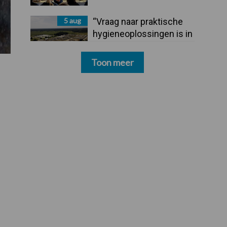
5 aug
“Vraag naar praktische
hygieneoplossingen is in
Polen groter dan ooit”
Toon meer