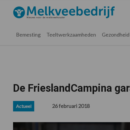
Spring
Door
Spring
Spring
naar
naar
naar
naar
Melkveebedrijf.nl
de
de
de
de
hoofdnavigatie
hoofd
eerste
voettekst
inhoud
sidebar
Bemesting
Teeltwerkzaamheden
Gezondheid
De FrieslandCampina gar
26 februari 2018
Actueel