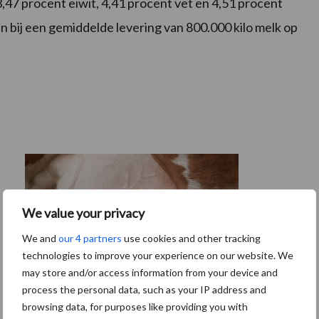
3,47 procent eiwit, 4,41 procent vet en 4,51 procent
en bij een gemiddelde levering van 800.000 kilo melk op
We value your privacy
We and
our 4 partners
use cookies and other tracking
technologies to improve your experience on our website. We
may store and/or access information from your device and
process the personal data, such as your IP address and
browsing data, for purposes like providing you with