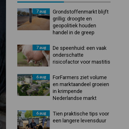
Sidebar
7 aug
Grondstoffenmarkt blijft
grillig: droogte en
geopolitiek houden
handel in de greep
7 aug
De speenhuid: een vaak
onderschatte
risicofactor voor mastitis
6 aug
ForFarmers ziet volume
en marktaandeel groeien
in krimpende
Nederlandse markt
6 aug
Tien praktische tips voor
een langere levensduur