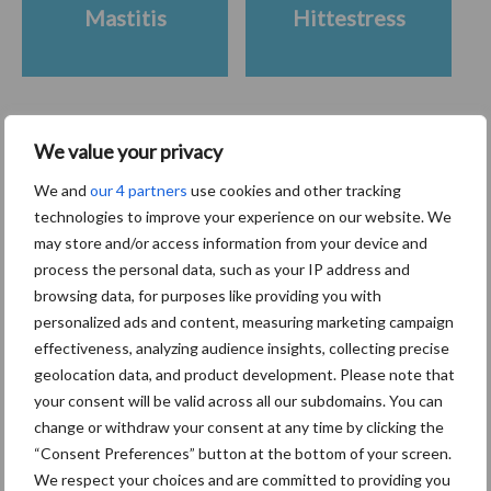
Mastitis
Hittestress
We value your privacy
Toon meer
We and
our 4 partners
use cookies and other tracking
technologies to improve your experience on our website. We
Primaire
may store and/or access information from your device and
Recent nieuws
Partner nieuws
process the personal data, such as your IP address and
Sidebar
browsing data, for purposes like providing you with
7 aug
Grondstoffenmarkt blijft grillig:
personalized ads and content, measuring marketing campaign
droogte en geopolitiek houden
effectiveness, analyzing audience insights, collecting precise
handel in de greep
geolocation data, and product development. Please note that
your consent will be valid across all our subdomains. You can
change or withdraw your consent at any time by clicking the
7 aug
De speenhuid: een vaak
“Consent Preferences” button at the bottom of your screen.
onderschatte risicofactor voor
We respect your choices and are committed to providing you
mastitis