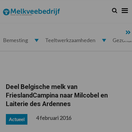
Spring
Door
Spring
Spring
naar
naar
naar
naar
Zoeken...
Zoek
Melkveebedrijf.nl
de
de
de
de
hoofdnavigatie
hoofd
eerste
voettekst
inhoud
sidebar
Bemesting
Teeltwerkzaamheden
Gezond
Deel Belgische melk van
FrieslandCampina naar Milcobel en
Laiterie des Ardennes
4 februari 2016
Actueel