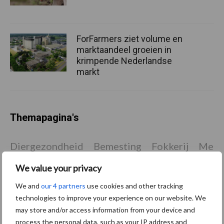
ForFarmers ziet volume en
marktaandeel groeien in
krimpende Nederlandse
markt
Themapagina's
Diergezondheid
Bemesting
Fokkerij
Melkv
We value your privacy
We and
our 4 partners
use cookies and other tracking
technologies to improve your experience on our website. We
Mastitis
Hittestress
may store and/or access information from your device and
process the personal data, such as your IP address and