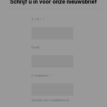
Schrijf u in voor onze nieuwsbrief
9 + 8 =
*
Email
E-mailadres
*
Vul hier uw e-mailadres in