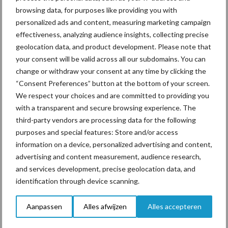
browsing data, for purposes like providing you with
personalized ads and content, measuring marketing campaign
effectiveness, analyzing audience insights, collecting precise
Toon meer
geolocation data, and product development. Please note that
your consent will be valid across all our subdomains. You can
change or withdraw your consent at any time by clicking the
“Consent Preferences” button at the bottom of your screen.
Primaire
Recent nieuws
Partner nieuws
We respect your choices and are committed to providing you
Sidebar
with a transparent and secure browsing experience. The
third-party vendors are processing data for the following
7 aug
Grondstoffenmarkt blijft grillig:
purposes and special features: Store and/or access
droogte en geopolitiek houden
information on a device, personalized advertising and content,
handel in de greep
advertising and content measurement, audience research,
and services development, precise geolocation data, and
7 aug
De speenhuid: een vaak
identification through device scanning.
onderschatte risicofactor voor
mastitis
Aanpassen
Alles afwijzen
Alles accepteren
6 aug
ForFarmers ziet volume en