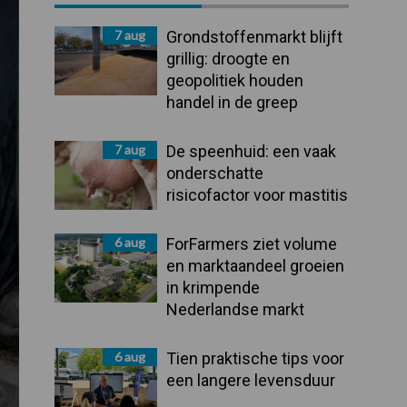
Sidebar
7 aug
Grondstoffenmarkt blijft
grillig: droogte en
geopolitiek houden
handel in de greep
7 aug
De speenhuid: een vaak
onderschatte
risicofactor voor mastitis
6 aug
ForFarmers ziet volume
en marktaandeel groeien
in krimpende
Nederlandse markt
6 aug
Tien praktische tips voor
een langere levensduur