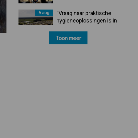
5 aug
“Vraag naar praktische
hygieneoplossingen is in
Polen groter dan ooit”
Toon meer