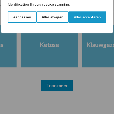
identification through device scanning.
lkveebedrijf
Veevoer
Wet en regelgeving
Aanpassen
Alles afwijzen
Alles accepteren
ss
Ketose
Klauwgez
Toon meer