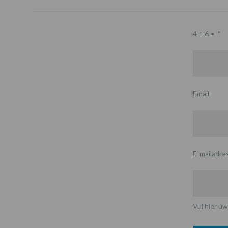
4 + 6 =
*
Email
E-mailadre
Vul hier uw