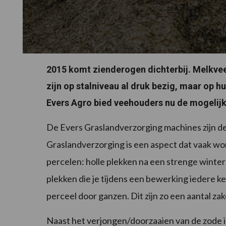
2015 komt zienderogen dichterbij. Melkvee
zijn op stalniveau al druk bezig, maar op hu
Evers Agro bied veehouders nu de mogelijk
De Evers Graslandverzorging machines zijn de
Graslandverzorging is een aspect dat vaak wor
percelen: holle plekken na een strenge winter
plekken die je tijdens een bewerking iedere 
perceel door ganzen. Dit zijn zo een aantal za
Naast het verjongen/doorzaaien van de zode is 