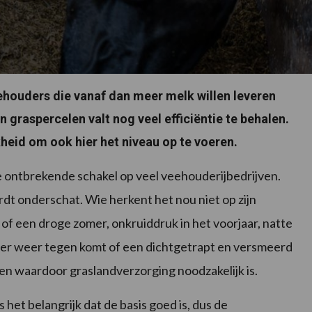
houders die vanaf dan meer melk willen leveren
n graspercelen valt nog veel efficiëntie te behalen.
heid om ook hier het niveau op te voeren.
 ontbrekende schakel op veel veehouderijbedrijven.
dt onderschat. Wie herkent het nou niet op zijn
 of een droge zomer, onkruiddruk in het voorjaar, natte
keer weer tegen komt of een dichtgetrapt en versmeerd
ken waardoor graslandverzorging noodzakelijk is.
het belangrijk dat de basis goed is, dus de