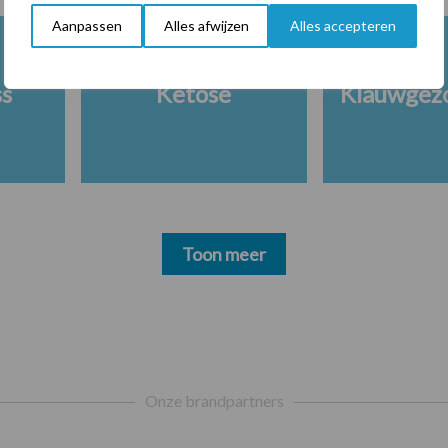
Aanpassen
Alles afwijzen
Alles accepteren
ss
Ketose
Klauwgez
Toon meer
Onze brandpartners