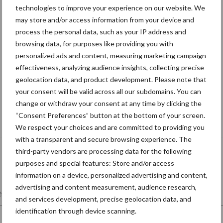
technologies to improve your experience on our website. We
may store and/or access information from your device and
process the personal data, such as your IP address and
browsing data, for purposes like providing you with
personalized ads and content, measuring marketing campaign
effectiveness, analyzing audience insights, collecting precise
geolocation data, and product development. Please note that
your consent will be valid across all our subdomains. You can
change or withdraw your consent at any time by clicking the
Tien praktische tips voor een langere
“Consent Preferences” button at the bottom of your screen.
levensduur
We respect your choices and are committed to providing you
with a transparent and secure browsing experience. The
third-party vendors are processing data for the following
purposes and special features: Store and/or access
information on a device, personalized advertising and content,
advertising and content measurement, audience research,
lkveebedrijf
Veevoer
Wet en regelgeving
and services development, precise geolocation data, and
identification through device scanning.