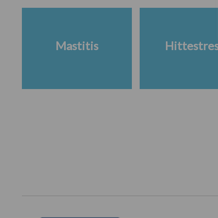
Mastitis
Hittestre
Footer