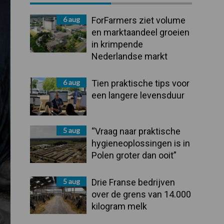
Sidebar
6 aug
ForFarmers ziet volume
en marktaandeel groeien
in krimpende
Nederlandse markt
6 aug
Tien praktische tips voor
een langere levensduur
5 aug
“Vraag naar praktische
hygieneoplossingen is in
Polen groter dan ooit”
5 aug
Drie Franse bedrijven
over de grens van 14.000
kilogram melk