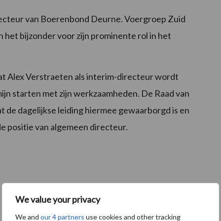
irecteur van Boerenbond Deurne. Voergroep Zuid
 het bijzonder voor zijn prominente rol in het
 Alex Verstraeten als interim-directeur wordt
rmijn starten met zijn werkzaamheden. De Raad van
t de dagelijkse leiding hiermee gewaarborgd is en
 de positie van algemeen directeur.
We value your privacy
We and
our 4 partners
use cookies and other tracking