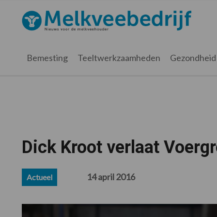
Spring
Door
Spring
Spring
naar
naar
naar
naar
Melkveebedrijf.nl
de
de
de
de
hoofdnavigatie
hoofd
eerste
voettekst
inhoud
sidebar
Bemesting
Teeltwerkzaamheden
Gezondheid
Dick Kroot verlaat Voerg
14 april 2016
Actueel