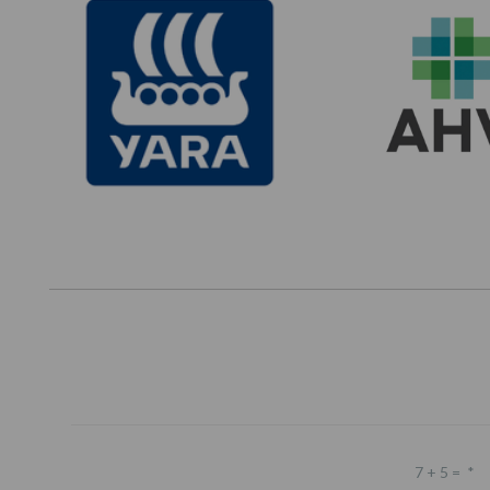
7 + 5 =
*