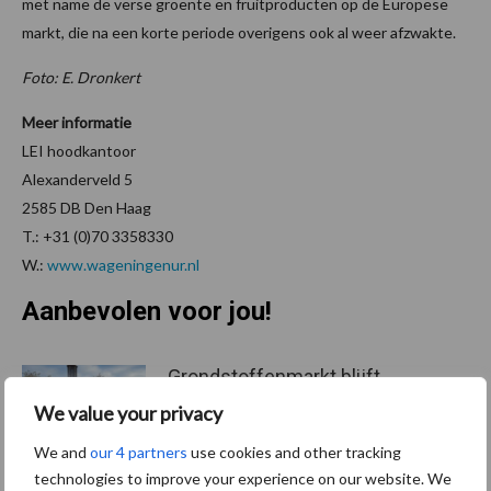
met name de verse groente en fruitproducten op de Europese
markt, die na een korte periode overigens ook al weer afzwakte.
Foto: E. Dronkert
Meer informatie
LEI hoodkantoor
Alexanderveld 5
2585 DB Den Haag
T.: +31 (0)70 3358330
W.:
www.wageningenur.nl
Aanbevolen voor jou!
Grondstoffenmarkt blijft
grillig: droogte en
We value your privacy
geopolitiek houden handel
in de greep
We and
our 4 partners
use cookies and other tracking
technologies to improve your experience on our website. We