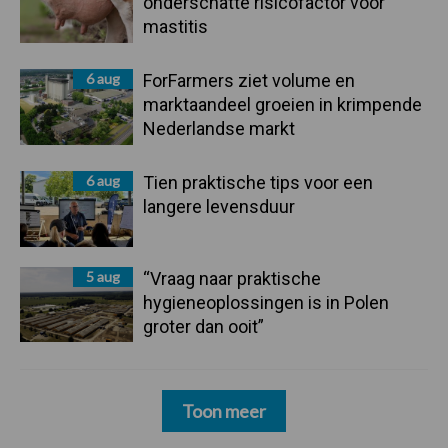
onderschatte risicofactor voor
mastitis
6 aug
ForFarmers ziet volume en
marktaandeel groeien in krimpende
Nederlandse markt
6 aug
Tien praktische tips voor een
langere levensduur
5 aug
“Vraag naar praktische
hygieneoplossingen is in Polen
groter dan ooit”
Toon meer