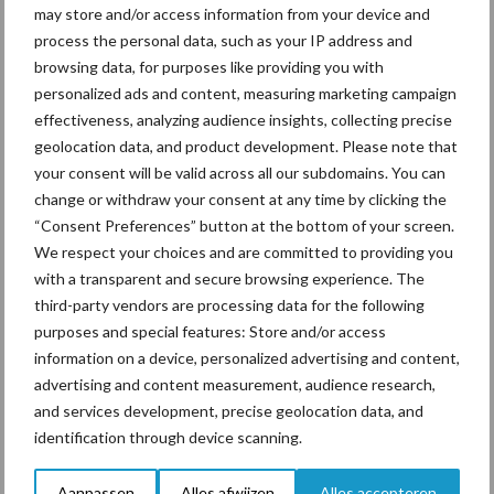
may store and/or access information from your device and
De speenhuid: een vaak
process the personal data, such as your IP address and
onderschatte risicofactor
browsing data, for purposes like providing you with
voor mastitis
personalized ads and content, measuring marketing campaign
effectiveness, analyzing audience insights, collecting precise
geolocation data, and product development. Please note that
your consent will be valid across all our subdomains. You can
ForFarmers ziet volume en
change or withdraw your consent at any time by clicking the
marktaandeel groeien in
krimpende Nederlandse
“Consent Preferences” button at the bottom of your screen.
markt
We respect your choices and are committed to providing you
with a transparent and secure browsing experience. The
third-party vendors are processing data for the following
purposes and special features: Store and/or access
Themapagina's
information on a device, personalized advertising and content,
advertising and content measurement, audience research,
Diergezondheid
Bemesting
Fokkerij
Melkv
and services development, precise geolocation data, and
identification through device scanning.
Aanpassen
Alles afwijzen
Alles accepteren