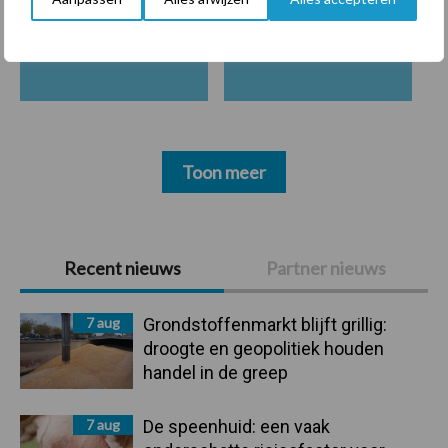
Mastitis
Hittestress
Toon meer
Primaire
Recent nieuws
Partner nieuws
Sidebar
7 aug
Grondstoffenmarkt blijft grillig:
droogte en geopolitiek houden
handel in de greep
7 aug
De speenhuid: een vaak