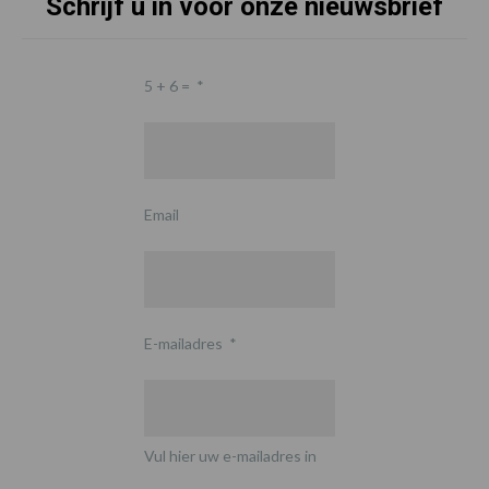
Schrijf u in voor onze nieuwsbrief
5 + 6 =
*
Email
E-mailadres
*
Vul hier uw e-mailadres in