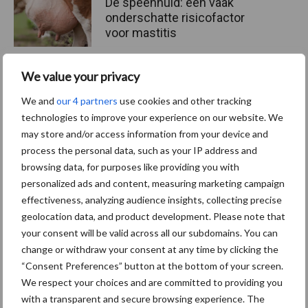
De speenhuid: een vaak
onderschatte risicofactor
voor mastitis
We value your privacy
ForFarmers ziet volume en
We and
our 4 partners
use cookies and other tracking
marktaandeel groeien in
technologies to improve your experience on our website. We
krimpende Nederlandse
may store and/or access information from your device and
markt
process the personal data, such as your IP address and
browsing data, for purposes like providing you with
personalized ads and content, measuring marketing campaign
Diergezondheid
Bemesting
Fokkerij
Melkv
effectiveness, analyzing audience insights, collecting precise
geolocation data, and product development. Please note that
your consent will be valid across all our subdomains. You can
change or withdraw your consent at any time by clicking the
“Consent Preferences” button at the bottom of your screen.
Mastitis
Hittestress
We respect your choices and are committed to providing you
with a transparent and secure browsing experience. The