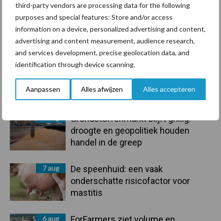
third-party vendors are processing data for the following
purposes and special features: Store and/or access
information on a device, personalized advertising and content,
advertising and content measurement, audience research,
Toon meer
and services development, precise geolocation data, and
identification through device scanning.
Primaire
Aanpassen
Alles afwijzen
Alles accepteren
Recent nieuws
Partner nieuws
Sidebar
7 aug
Grondstoffenmarkt blijft grillig:
droogte en geopolitiek houden
handel in de greep
7 aug
De speenhuid: een vaak
onderschatte risicofactor voor
mastitis
6 aug
ForFarmers ziet volume en