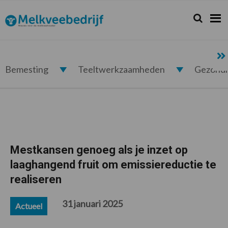
Spring
Door
Spring
Spring
naar
naar
naar
naar
Zoeken...
Zoek
Melkveebedrijf.nl
de
de
de
de
hoofdnavigatie
hoofd
eerste
voettekst
inhoud
sidebar
Bemesting
Teeltwerkzaamheden
Gezond
Mestkansen genoeg als je inzet op
laaghangend fruit om emissiereductie te
realiseren
31 januari 2025
Actueel