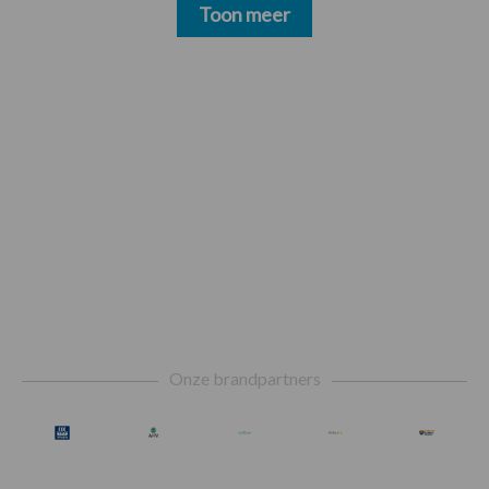
Toon meer
Footer
Onze brandpartners