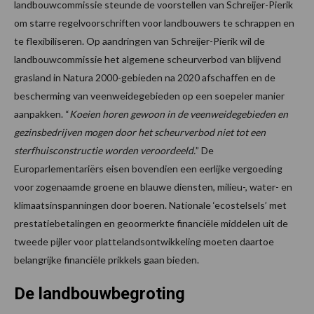
landbouwcommissie steunde de voorstellen van Schreijer-Pierik
om starre regelvoorschriften voor landbouwers te schrappen en
te flexibiliseren. Op aandringen van Schreijer-Pierik wil de
landbouwcommissie het algemene scheurverbod van blijvend
grasland in Natura 2000-gebieden na 2020 afschaffen en de
bescherming van veenweidegebieden op een soepeler manier
aanpakken. “
Koeien horen gewoon in de veenweidegebieden en
gezinsbedrijven mogen door het scheurverbod niet tot een
sterfhuisconstructie worden veroordeeld.
” De
Europarlementariërs eisen bovendien een eerlijke vergoeding
voor zogenaamde groene en blauwe diensten, milieu-, water- en
klimaatsinspanningen door boeren. Nationale ‘ecostelsels’ met
prestatiebetalingen en geoormerkte financiële middelen uit de
tweede pijler voor plattelandsontwikkeling moeten daartoe
belangrijke financiële prikkels gaan bieden.
De landbouwbegroting