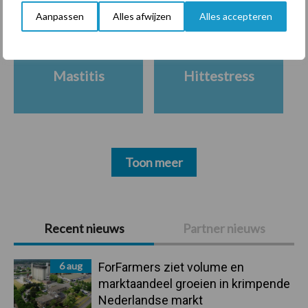
Aanpassen
Alles afwijzen
Alles accepteren
Mastitis
Hittestress
Toon meer
Primaire
Recent nieuws
Partner nieuws
Sidebar
6 aug
ForFarmers ziet volume en
marktaandeel groeien in krimpende
Nederlandse markt