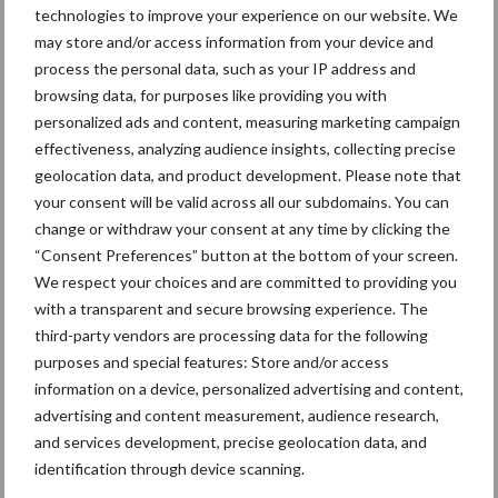
krimpende Nederlandse
technologies to improve your experience on our website. We
markt
may store and/or access information from your device and
process the personal data, such as your IP address and
browsing data, for purposes like providing you with
Tien praktische tips voor
personalized ads and content, measuring marketing campaign
een langere levensduur
effectiveness, analyzing audience insights, collecting precise
geolocation data, and product development. Please note that
your consent will be valid across all our subdomains. You can
change or withdraw your consent at any time by clicking the
“Vraag naar praktische
“Consent Preferences” button at the bottom of your screen.
hygieneoplossingen is in
We respect your choices and are committed to providing you
Polen groter dan ooit”
with a transparent and secure browsing experience. The
third-party vendors are processing data for the following
purposes and special features: Store and/or access
information on a device, personalized advertising and content,
advertising and content measurement, audience research,
Themapagina's
and services development, precise geolocation data, and
identification through device scanning.
Diergezondheid
Bemesting
Fokkerij
Melkv