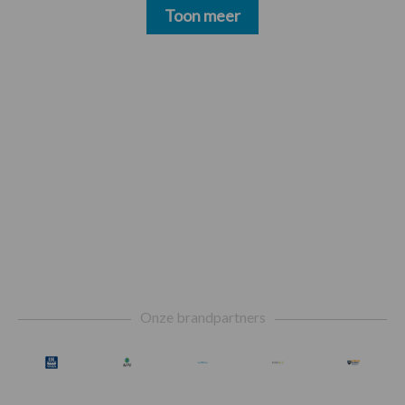
Toon meer
Footer
Onze brandpartners