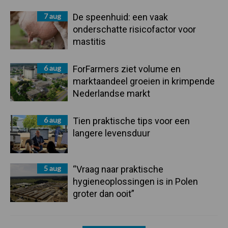
7 aug
De speenhuid: een vaak
onderschatte risicofactor voor
mastitis
6 aug
ForFarmers ziet volume en
marktaandeel groeien in krimpende
Nederlandse markt
6 aug
Tien praktische tips voor een
langere levensduur
5 aug
“Vraag naar praktische
hygieneoplossingen is in Polen
groter dan ooit”