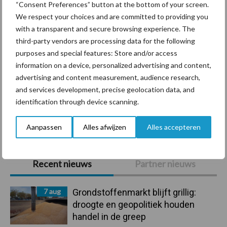
“Consent Preferences” button at the bottom of your screen.
We respect your choices and are committed to providing you
with a transparent and secure browsing experience. The
third-party vendors are processing data for the following
Mastitis
Hittestress
purposes and special features: Store and/or access
information on a device, personalized advertising and content,
advertising and content measurement, audience research,
and services development, precise geolocation data, and
identification through device scanning.
Toon meer
Aanpassen
Alles afwijzen
Alles accepteren
Primaire
Recent nieuws
Partner nieuws
Sidebar
7 aug
Grondstoffenmarkt blijft grillig:
droogte en geopolitiek houden
handel in de greep