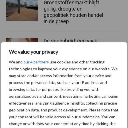
Grondstoffenmarkt blijft
grillig: droogte en
geopolitiek houden handel
in de greep
De speenhuid: een vaak
onderschatte risicofactor
We value your privacy
voor mastitis
We and
our 4 partners
use cookies and other tracking
technologies to improve your experience on our website. We
may store and/or access information from your device and
ForFarmers ziet volume en
process the personal data, such as your IP address and
marktaandeel groeien in
browsing data, for purposes like providing you with
krimpende Nederlandse
personalized ads and content, measuring marketing campaign
markt
effectiveness, analyzing audience insights, collecting precise
geolocation data, and product development. Please note that
your consent will be valid across all our subdomains. You can
Diergezondheid
Bemesting
Fokkerij
Melkv
change or withdraw your consent at any time by clicking the